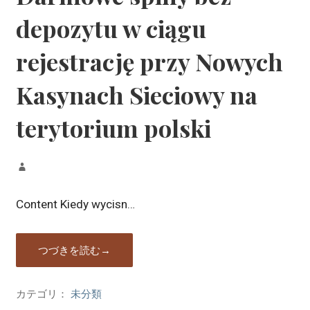
depozytu w ciągu
rejestrację przy Nowych
Kasynach Sieciowy na
terytorium polski
Content Kiedy wycisn…
つづきを読む→
カテゴリ：
未分類