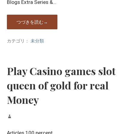
Blogs Extra Series &…
つづきを読む→
カテゴリ：
未分類
Play Casino games slot
queen of gold for real
Money
Articles 100 percent…