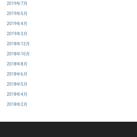
2019年7月
2019年5月
2019年4月
2019年3月
2018年12月
2018年10月
2018年8月
2018年6月
2018年5月
2018年4月
2018年2月