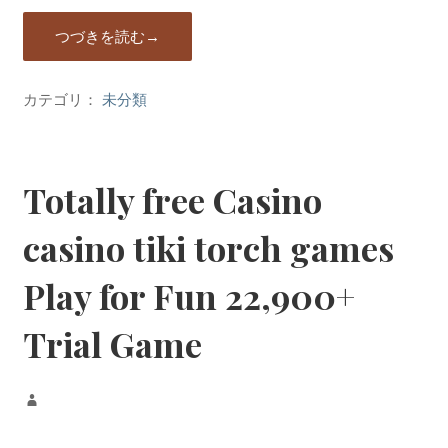
つづきを読む→
カテゴリ：
未分類
Totally free Casino
casino tiki torch games
Play for Fun 22,900+
Trial Game