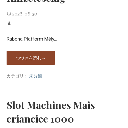
2026-06-30
Rabona Platform Mély…
つづきを読む→
カテゴリ：
未分類
Slot Machines Mais
criancice 1000