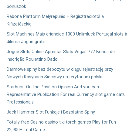
bónuszok
ー
Rabona Platform Mélyrepülés – Regisztrációtól a
シ
Kifizetésekig
ョ
Slot Machines Mais criancice 1000 Unlimluck Portugal slots à
dilema Jogue grátis
ン
Jogue Slots Online Aprestar Slots Vegas 777 Bônus de
inscrição Roulettino Dado
Darmowe spiny bez depozytu w ciągu rejestrację przy
Nowych Kasynach Sieciowy na terytorium polski
Starburst On line Position Opinion And you can
Representative Publication For real Currency slot game cats
Professionals
Jack Hammer Slot Funkcje i Bezpłatne Spiny
Totally free Casino casino tiki torch games Play for Fun
22,900+ Trial Game