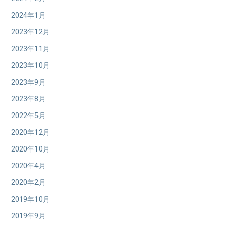
2024年1月
2023年12月
2023年11月
2023年10月
2023年9月
2023年8月
2022年5月
2020年12月
2020年10月
2020年4月
2020年2月
2019年10月
2019年9月