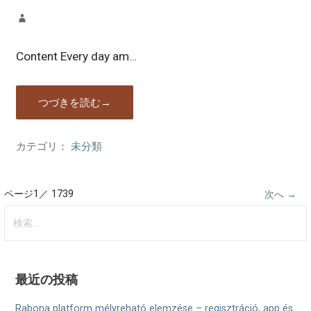
Content Every day am…
つづきを読む→
カテゴリ：
未分類
投
ページ1／ 1739
次へ →
検
稿
索:
ナ
ビ
最近の投稿
ゲ
Rabona platform mélyreható elemzése – regisztráció, app és