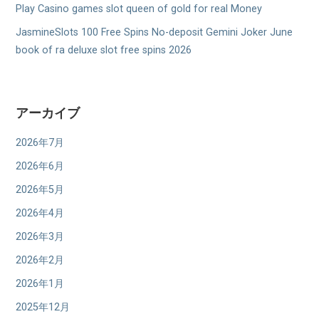
Play Casino games slot queen of gold for real Money
JasmineSlots 100 Free Spins No-deposit Gemini Joker June
book of ra deluxe slot free spins 2026
アーカイブ
2026年7月
2026年6月
2026年5月
2026年4月
2026年3月
2026年2月
2026年1月
2025年12月