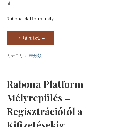
Rabona platform mély…
つづきを読む→
カテゴリ：
未分類
Rabona Platform
Mélyrepülés –
Regisztrációtól a
Kifizetésekig