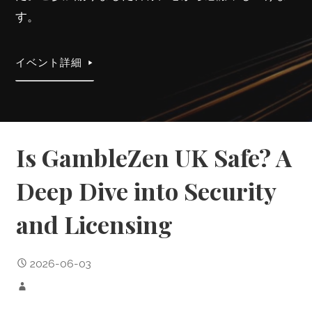
す。
イベント詳細
Is GambleZen UK Safe? A
Deep Dive into Security
and Licensing
2026-06-03