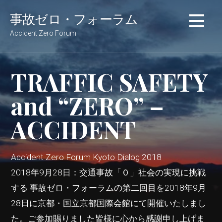
コ
事故ゼロ・フォーラム
ン
テ
Accident Zero Forum
ン
ツ
へ
TRAFFIC SAFETY
移
動
and “ZERO” –
ACCIDENT
Accident Zero Forum Kyoto Dialog 2018
2018年9月28日：交通事故「０」社会の実現に挑戦
する 事故ゼロ・フォーラムの第二回目を2018年9月
28日に京都・国立京都国際会館にて開催いたしまし
た。ご参加賜りました皆様に心から感謝申し上げま