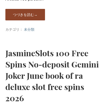
つづきを読む→
カテゴリ：
未分類
JasmineSlots 100 Free
Spins No-deposit Gemini
Joker June book of ra
deluxe slot free spins
2026