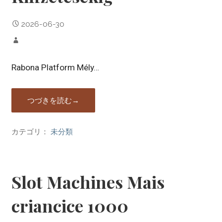
2026-06-30
Rabona Platform Mély…
つづきを読む→
カテゴリ：
未分類
Slot Machines Mais
criancice 1000