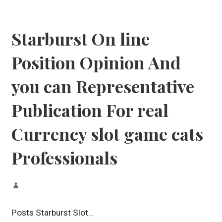
Starburst On line
Position Opinion And
you can Representative
Publication For real
Currency slot game cats
Professionals
Posts Starburst Slot…