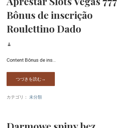
Aprestar Slots Vegas 777
Bônus de inscrição
Roulettino Dado
Content Bônus de ins…
つづきを読む→
カテゴリ：
未分類
Darmowe spiny bez