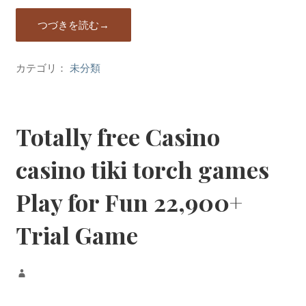
つづきを読む→
カテゴリ：
未分類
Totally free Casino
casino tiki torch games
Play for Fun 22,900+
Trial Game