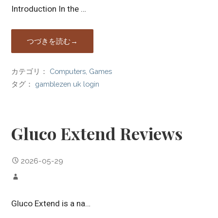
Introduction In the …
つづきを読む→
カテゴリ：
Computers, Games
タグ：
gamblezen uk login
Gluco Extend Reviews
2026-05-29
Gluco Extend is a na…