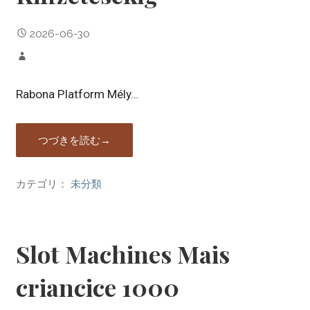
2026-06-30
Rabona Platform Mély…
つづきを読む→
カテゴリ：
未分類
Slot Machines Mais
criancice 1000