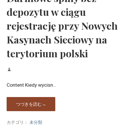
depozytu w ciągu
rejestrację przy Nowych
Kasynach Sieciowy na
terytorium polski
Content Kiedy wycisn…
つづきを読む→
カテゴリ：
未分類