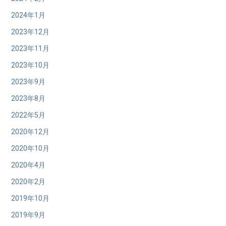
2024年1月
2023年12月
2023年11月
2023年10月
2023年9月
2023年8月
2022年5月
2020年12月
2020年10月
2020年4月
2020年2月
2019年10月
2019年9月