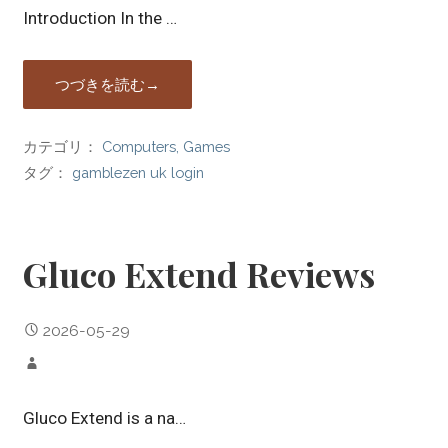
Introduction In the …
つづきを読む→
カテゴリ：
Computers, Games
タグ：
gamblezen uk login
Gluco Extend Reviews
2026-05-29
Gluco Extend is a na…