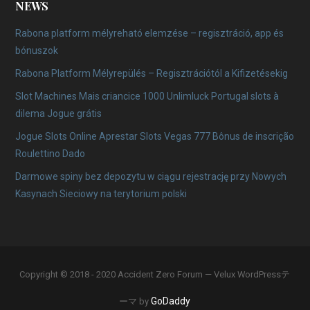
NEWS
Rabona platform mélyreható elemzése – regisztráció, app és
bónuszok
Rabona Platform Mélyrepülés – Regisztrációtól a Kifizetésekig
Slot Machines Mais criancice 1000 Unlimluck Portugal slots à
dilema Jogue grátis
Jogue Slots Online Aprestar Slots Vegas 777 Bônus de inscrição
Roulettino Dado
Darmowe spiny bez depozytu w ciągu rejestrację przy Nowych
Kasynach Sieciowy na terytorium polski
Copyright © 2018 - 2020 Accident Zero Forum — Velux WordPressテ
GoDaddy
ーマ by