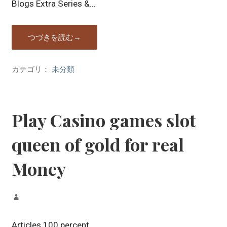
Blogs Extra Series &…
つづきを読む→
カテゴリ：
未分類
Play Casino games slot
queen of gold for real
Money
Articles 100 percent…