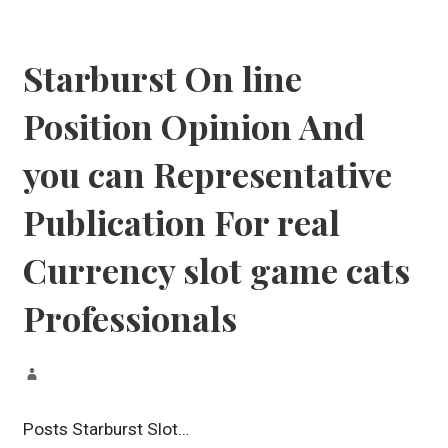
Starburst On line
Position Opinion And
you can Representative
Publication For real
Currency slot game cats
Professionals
Posts Starburst Slot…