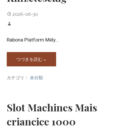
2026-06-30
Rabona Platform Mély…
つづきを読む→
カテゴリ：
未分類
Slot Machines Mais
criancice 1000