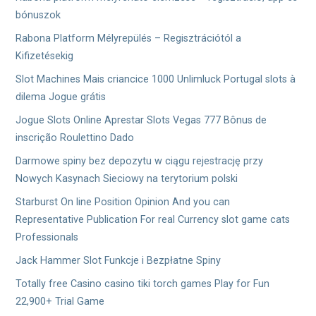
bónuszok
ー
Rabona Platform Mélyrepülés – Regisztrációtól a
シ
Kifizetésekig
ョ
Slot Machines Mais criancice 1000 Unlimluck Portugal slots à
dilema Jogue grátis
ン
Jogue Slots Online Aprestar Slots Vegas 777 Bônus de
inscrição Roulettino Dado
Darmowe spiny bez depozytu w ciągu rejestrację przy
Nowych Kasynach Sieciowy na terytorium polski
Starburst On line Position Opinion And you can
Representative Publication For real Currency slot game cats
Professionals
Jack Hammer Slot Funkcje i Bezpłatne Spiny
Totally free Casino casino tiki torch games Play for Fun
22,900+ Trial Game