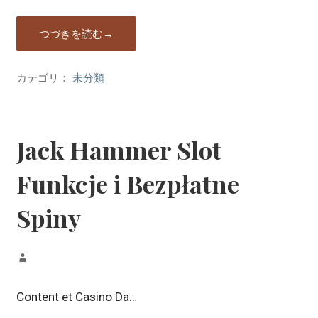
つづきを読む→
カテゴリ：
未分類
Jack Hammer Slot
Funkcje i Bezpłatne
Spiny
Content et Casino Da…