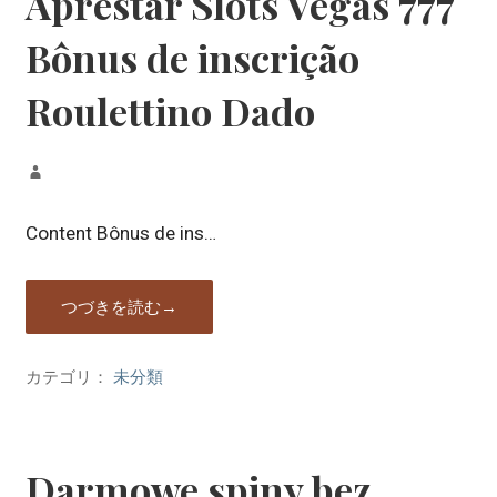
Aprestar Slots Vegas 777
Bônus de inscrição
Roulettino Dado
Content Bônus de ins…
つづきを読む→
カテゴリ：
未分類
Darmowe spiny bez