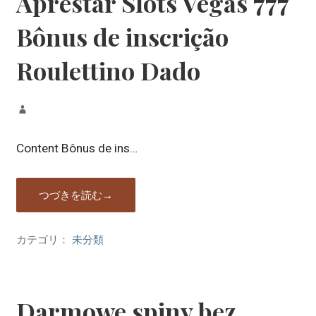
Aprestar Slots Vegas 777
Bônus de inscrição
Roulettino Dado
Content Bônus de ins…
つづきを読む→
カテゴリ：
未分類
Darmowe spiny bez