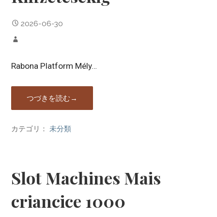
2026-06-30
Rabona Platform Mély…
つづきを読む→
カテゴリ：
未分類
Slot Machines Mais
criancice 1000