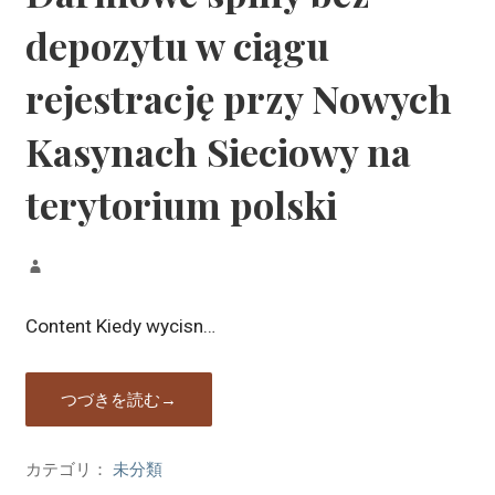
depozytu w ciągu
rejestrację przy Nowych
Kasynach Sieciowy na
terytorium polski
Content Kiedy wycisn…
つづきを読む→
カテゴリ：
未分類