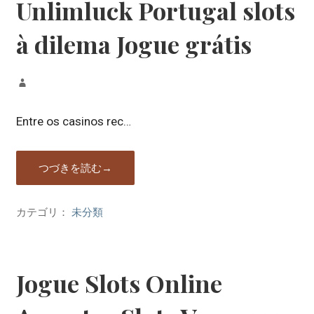
Unlimluck Portugal slots
à dilema Jogue grátis
Entre os casinos rec…
つづきを読む→
カテゴリ：
未分類
Jogue Slots Online