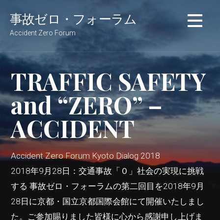
コ
事故ゼロ・フォーラム
ン
テ
Accident Zero Forum
ン
ツ
へ
TRAFFIC SAFETY
移
動
and “ZERO” –
ACCIDENT
Accident Zero Forum Kyoto Dialog 2018
2018年9月28日：交通事故「０」社会の実現に挑戦
する 事故ゼロ・フォーラムの第二回目を2018年9月
28日に京都・国立京都国際会館にて開催いたしまし
た。ご参加賜りました皆様に心から感謝申し上げま