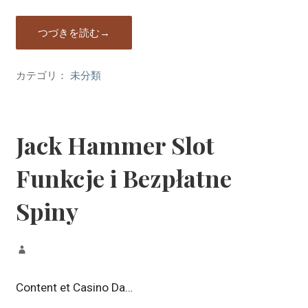
つづきを読む→
カテゴリ：
未分類
Jack Hammer Slot
Funkcje i Bezpłatne
Spiny
Content et Casino Da…