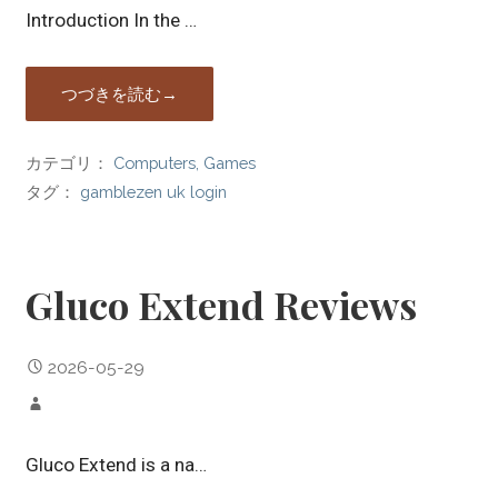
Introduction In the …
つづきを読む→
カテゴリ：
Computers, Games
タグ：
gamblezen uk login
Gluco Extend Reviews
2026-05-29
Gluco Extend is a na…