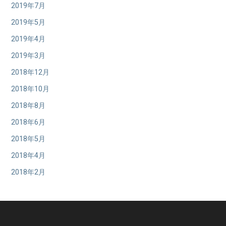
2019年7月
2019年5月
2019年4月
2019年3月
2018年12月
2018年10月
2018年8月
2018年6月
2018年5月
2018年4月
2018年2月