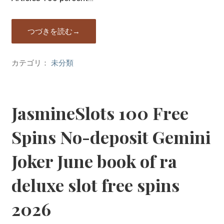
つづきを読む→
カテゴリ：
未分類
JasmineSlots 100 Free
Spins No-deposit Gemini
Joker June book of ra
deluxe slot free spins
2026