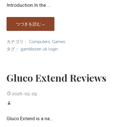
Introduction In the …
つづきを読む→
カテゴリ：
Computers, Games
タグ：
gamblezen uk login
Gluco Extend Reviews
2026-05-29
Gluco Extend is a na…