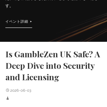
す。
イベント詳細
Is GambleZen UK Safe? A
Deep Dive into Security
and Licensing
2026-06-03