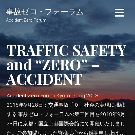
コ
事故ゼロ・フォーラム
ン
テ
Accident Zero Forum
ン
ツ
へ
TRAFFIC SAFETY
移
動
and “ZERO” –
ACCIDENT
Accident Zero Forum Kyoto Dialog 2018
2018年9月28日：交通事故「０」社会の実現に挑戦
する 事故ゼロ・フォーラムの第二回目を2018年9月
28日に京都・国立京都国際会館にて開催いたしまし
た。ご参加賜りました皆様に心から感謝申し上げま