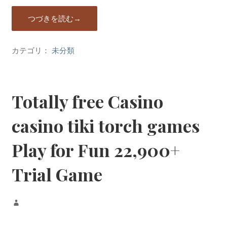
つづきを読む→
カテゴリ：
未分類
Totally free Casino
casino tiki torch games
Play for Fun 22,900+
Trial Game