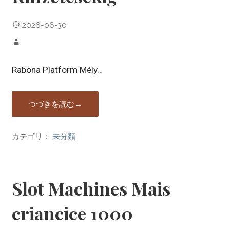
2026-06-30
Rabona Platform Mély…
つづきを読む→
カテゴリ：
未分類
Slot Machines Mais
criancice 1000