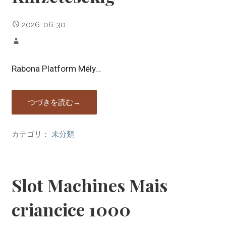
2026-06-30
Rabona Platform Mély…
つづきを読む→
カテゴリ：
未分類
Slot Machines Mais
criancice 1000