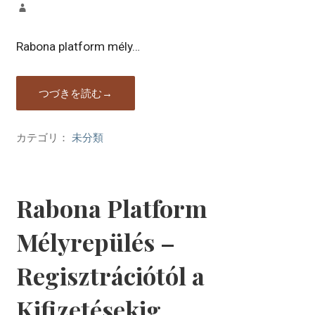
Rabona platform mély…
つづきを読む→
カテゴリ：
未分類
Rabona Platform
Mélyrepülés –
Regisztrációtól a
Kifizetésekig