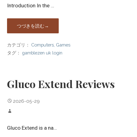
Introduction In the …
つづきを読む→
カテゴリ：
Computers, Games
タグ：
gamblezen uk login
Gluco Extend Reviews
2026-05-29
Gluco Extend is a na…