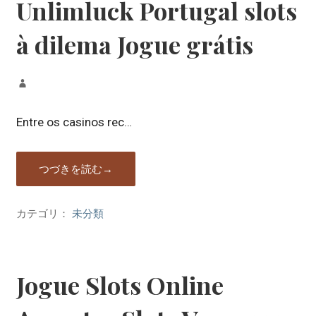
Unlimluck Portugal slots
à dilema Jogue grátis
Entre os casinos rec…
つづきを読む→
カテゴリ：
未分類
Jogue Slots Online