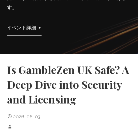
す。
イベント詳細
Is GambleZen UK Safe? A
Deep Dive into Security
and Licensing
2026-06-03