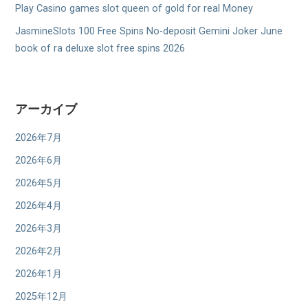
Play Casino games slot queen of gold for real Money
JasmineSlots 100 Free Spins No-deposit Gemini Joker June
book of ra deluxe slot free spins 2026
アーカイブ
2026年7月
2026年6月
2026年5月
2026年4月
2026年3月
2026年2月
2026年1月
2025年12月