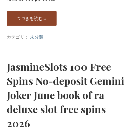
つづきを読む→
カテゴリ：
未分類
JasmineSlots 100 Free
Spins No-deposit Gemini
Joker June book of ra
deluxe slot free spins
2026