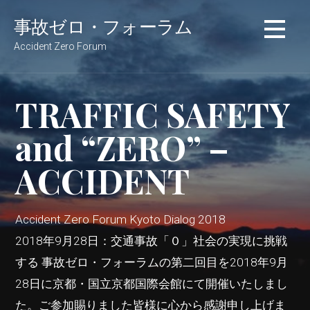
コ
事故ゼロ・フォーラム
ン
テ
Accident Zero Forum
ン
ツ
へ
TRAFFIC SAFETY
移
動
and “ZERO” –
ACCIDENT
Accident Zero Forum Kyoto Dialog 2018
2018年9月28日：交通事故「０」社会の実現に挑戦
する 事故ゼロ・フォーラムの第二回目を2018年9月
28日に京都・国立京都国際会館にて開催いたしまし
た。ご参加賜りました皆様に心から感謝申し上げま