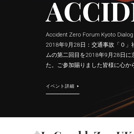
ACCID
Accident Zero Forum Kyoto Dialo
2018年9月28日：交通事故「０
ムの第二回目を2018年9月28
た。ご参加賜りました皆様に心か
イベント詳細