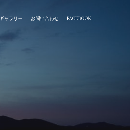
ギャラリー
お問い合わせ
FACEBOOK