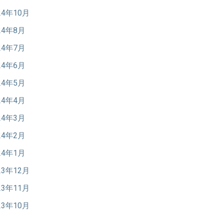
24年10月
24年8月
24年7月
24年6月
24年5月
24年4月
24年3月
24年2月
24年1月
23年12月
23年11月
23年10月