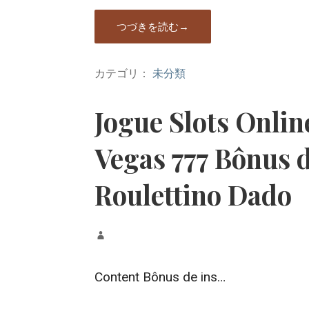
つづきを読む→
カテゴリ：
未分類
Jogue Slots Onlin
Vegas 777 Bônus d
Roulettino Dado
Content Bônus de ins…