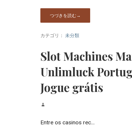
つづきを読む→
カテゴリ：
未分類
Slot Machines Ma
Unlimluck Portuga
Jogue grátis
Entre os casinos rec…