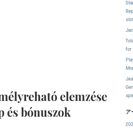
Sta
Rep
slo
Jac
Tot
for
Pla
Mo
Jas
Gem
mélyreható elemzése
spi
pp és bónuszok
ア
20