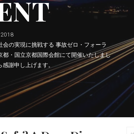
ENT
g 2018
」社会の実現に挑戦する 事故ゼロ・フォーラ
日に京都・国立京都国際会館にて開催いたしまし
ら感謝申し上げます。
検