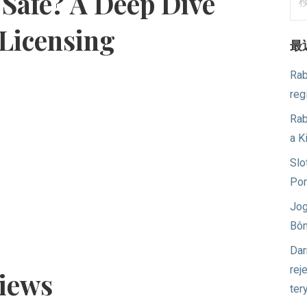
Safe? A Deep Dive
索:
 Licensing
最
Rab
reg
Rab
a K
Slo
Por
Jog
Bôn
Dar
rej
iews
ter