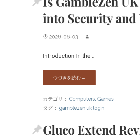
Is GambleZen UK 
into Security and
2026-06-03
Introduction In the …
つづきを読む→
カテゴリ：
Computers, Games
タグ：
gamblezen uk login
Gluco Extend Rev