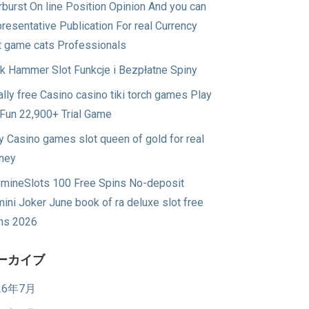
rburst On line Position Opinion And you can
resentative Publication For real Currency
t game cats Professionals
k Hammer Slot Funkcje i Bezpłatne Spiny
ally free Casino casino tiki torch games Play
 Fun 22,900+ Trial Game
y Casino games slot queen of gold for real
ney
mineSlots 100 Free Spins No-deposit
ini Joker June book of ra deluxe slot free
ns 2026
ーカイブ
26年7月