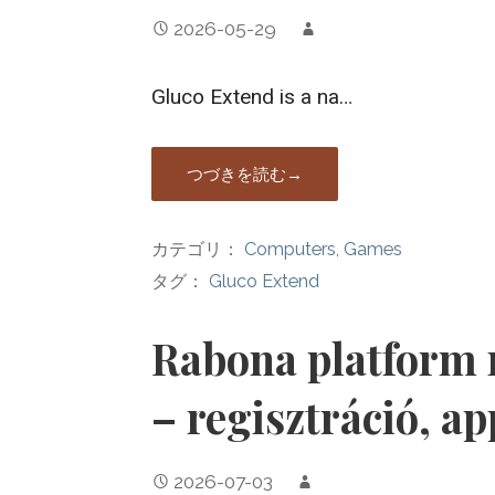
2026-05-29
Gluco Extend is a na…
つづきを読む→
カテゴリ：
Computers, Games
タグ：
Gluco Extend
Rabona platform 
– regisztráció, a
2026-07-03