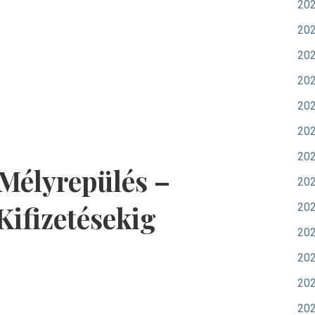
20
20
20
20
20
20
20
Mélyrepülés –
20
Kifizetésekig
20
20
20
20
20