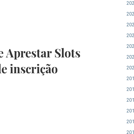
20
20
20
20
20
e Aprestar Slots
20
e inscrição
20
20
20
20
20
20
20