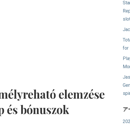
Sta
Rep
slo
Jac
Tot
for
Pla
Mo
Jas
Gem
mélyreható elemzése
spi
pp és bónuszok
ア
20