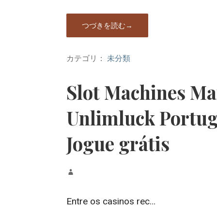
つづきを読む→
カテゴリ：
未分類
Slot Machines Ma
Unlimluck Portuga
Jogue grátis
Entre os casinos rec…