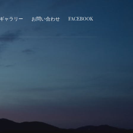
ギャラリー
お問い合わせ
FACEBOOK