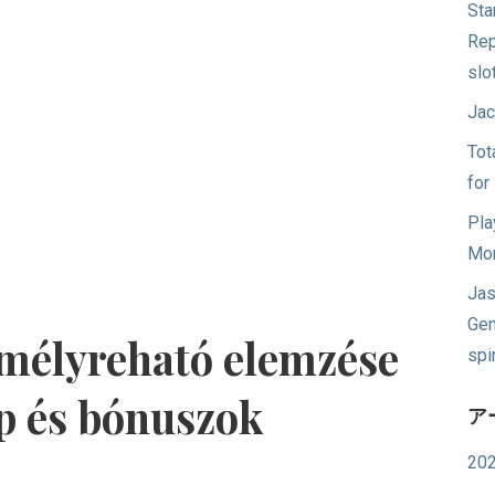
Sta
Rep
slo
Jac
Tot
for
Pla
Mo
Jas
Gem
mélyreható elemzése
spi
pp és bónuszok
ア
20