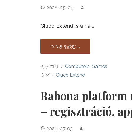
2026-05-29
Gluco Extend is a na…
つづきを読む→
カテゴリ：
Computers, Games
タグ：
Gluco Extend
Rabona platform 
– regisztráció, a
2026-07-03