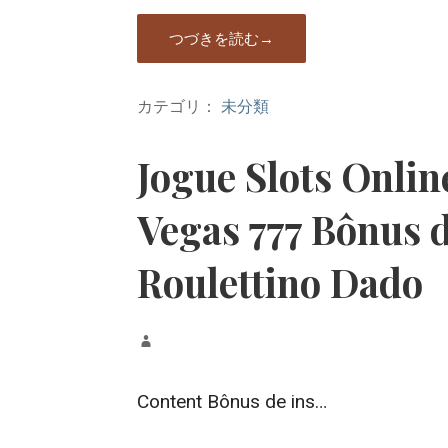
つづきを読む→
カテゴリ：
未分類
Jogue Slots Onlin
Vegas 777 Bônus d
Roulettino Dado
Content Bônus de ins…