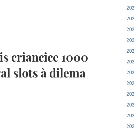
20
20
20
20
20
is criancice 1000
20
l slots à dilema
20
20
20
20
20
20