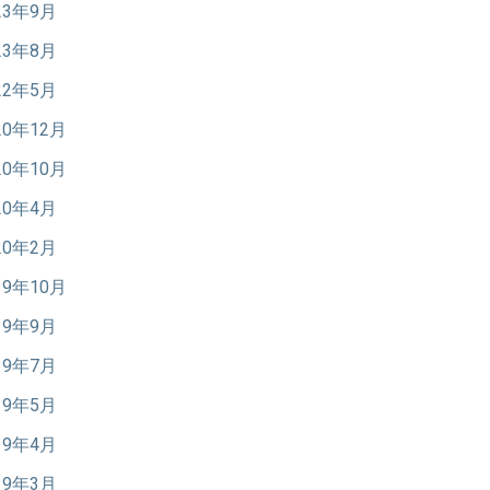
23年9月
23年8月
22年5月
20年12月
20年10月
20年4月
20年2月
19年10月
19年9月
19年7月
19年5月
19年4月
19年3月