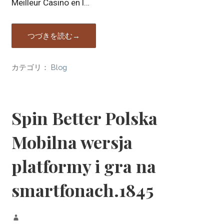
Meilleur Casino en l…
つづきを読む→
カテゴリ：
Blog
Spin Better Polska
Mobilna wersja
platformy i gra na
smartfonach.1845