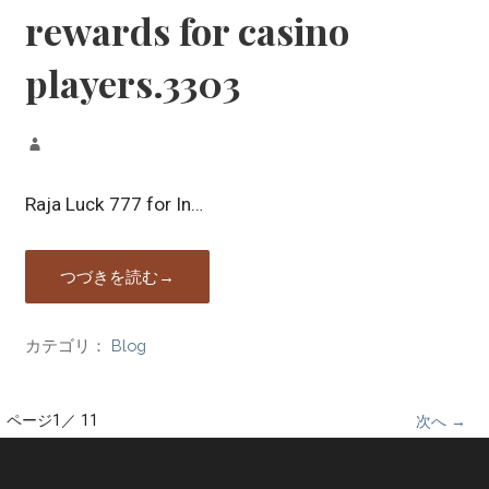
rewards for casino
players.3303
Raja Luck 777 for In…
つづきを読む→
カテゴリ：
Blog
投
ページ1／ 11
次へ →
稿