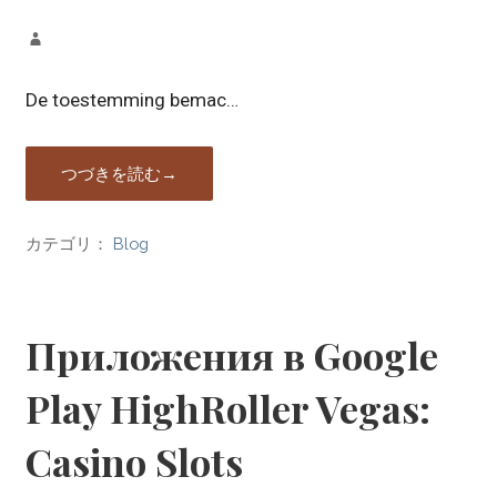
De toestemming bemac…
つづきを読む→
カテゴリ：
Blog
Приложения в Google
Play HighRoller Vegas:
Casino Slots