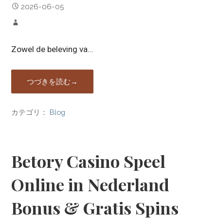
2026-06-05
Zowel de beleving va…
つづきを読む→
カテゴリ：
Blog
Betory Casino Speel
Online in Nederland
Bonus & Gratis Spins