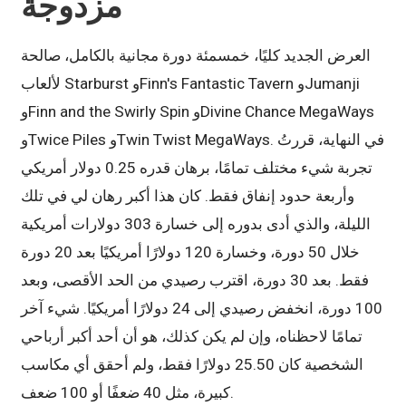
مزدوجة
العرض الجديد كليًا، خمسمئة دورة مجانية بالكامل، صالحة
لألعاب Starburst وFinn's Fantastic Tavern وJumanji
وFinn and the Swirly Spin وDivine Chance MegaWays
وTwice Piles وTwin Twist MegaWays. في النهاية، قررتُ
تجربة شيء مختلف تمامًا، برهان قدره 0.25 دولار أمريكي
وأربعة حدود إنفاق فقط. كان هذا أكبر رهان لي في تلك
الليلة، والذي أدى بدوره إلى خسارة 303 دولارات أمريكية
خلال 50 دورة، وخسارة 120 دولارًا أمريكيًا بعد 20 دورة
فقط. بعد 30 دورة، اقترب رصيدي من الحد الأقصى، وبعد
100 دورة، انخفض رصيدي إلى 24 دولارًا أمريكيًا. شيء آخر
تمامًا لاحظناه، وإن لم يكن كذلك، هو أن أحد أكبر أرباحي
الشخصية كان 25.50 دولارًا فقط، ولم أحقق أي مكاسب
كبيرة، مثل 40 ضعفًا أو 100 ضعف.