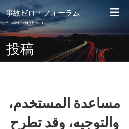
コ
事故ゼロ・フォーラム
ン
テ
Accident Zero Forum
ン
ツ
へ
投稿
移
動
مساعدة المستخدم،
والتوجيه، وقد تطرح