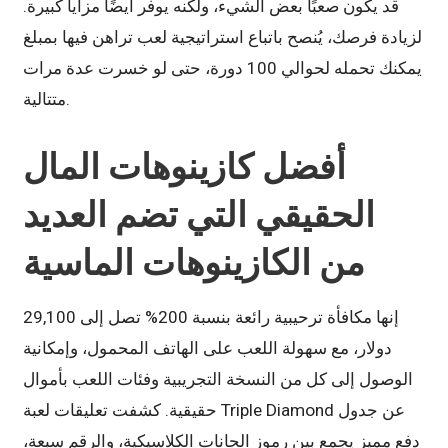
قد يكون صعبًا بعض الشيء، ولكنه يوفر أيضًا مزايا كبيرة.
لزيادة فرصك، يُنصح باتباع استراتيجية لعب تراهن فيها بمبلغ
يمكنك تحمله لحوالي 100 دورة، حتى لو خسرت عدة مرات
متتالية.
أفضل كازينوهات المال
الحقيقي التي تضم العديد
من الكازينوهات الماسية
إنها مكافأة ترحيبية رائعة بنسبة 200% تصل إلى 29,100
دولار، مع سهولة اللعب على الهاتف المحمول، وإمكانية
الوصول إلى كل من النسخة التجريبية وفئات اللعب بأموال
حقيقية. كشفت تعليقات لعبة Triple Diamond عن جدول
دفع مميز يجمع بين رموز الحانات الكلاسيكية، والرقم سبعة،