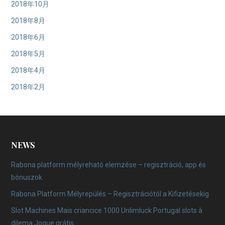
2018年10月
2018年8月
2018年6月
2018年5月
2018年4月
2018年2月
NEWS
Rabona platform mélyreható elemzése – regisztráció, app és
bónuszok
Rabona Platform Mélyrepülés – Regisztrációtól a Kifizetésekig
Slot Machines Mais criancice 1000 Unlimluck Portugal slots à
dilema Jogue grátis