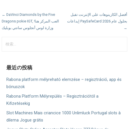
投
أفضل الكازينوهات على الإنترنت تقبل
← DaVinci Diamonds by the Five
إيداعات PaySafeCard بحلول عام 2026
Dragons pokie IGT, العب المركز هنا!
稿
→
وزارة لوس أنجلوس سانتي بوبليك
ナ
検
ビ
索:
ゲ
ー
最近の投稿
シ
Rabona platform mélyreható elemzése – regisztráció, app és
ョ
bónuszok
Rabona Platform Mélyrepülés – Regisztrációtól a
ン
Kifizetésekig
Slot Machines Mais criancice 1000 Unlimluck Portugal slots à
dilema Jogue grátis