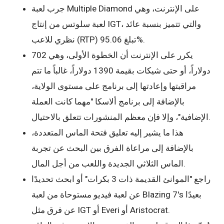
جرب لعبة Multiple Diamond على الإنترنت، وهي
لعبة سلوتس من إنتاج IGT، والتي تتميز بنسبة عائد
نظري للاعب (RTP) تبلغ 95.06%.
يكرر على الإنترنت أن الخطوة الأولى، وهي 702
دولاراً، أو حتى شيكات بقيمة 1390 دولاراً، غالباً ما تتم
مراقبتها وإعادتها إلى برنامج على مستوى الولاية،
بالإضافة إلى برنامج ألاسكا "مهما كانت العملة
الإضافية"، وإلا فإن معظم المنشورات تتعلق بالاحتيال.
هذا ما يشير إليه تعليق فتحة الماس المتعددة،
بالإضافة إلى مراعاة الفرق بين البحث عن تجربة
الماس الثلاثي الجديدة واللعب من أجل المال.
راجع "الموانئ القديمة ذات 3 بكرات" أو ابحث تحديدًا
عن لعبة فيديو مستوحاة من لعبة Blazing 7's بعيدًا
عن فرق مثل IGT أو Everi أو Aristocrat.