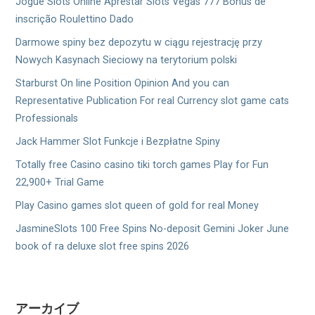
Jogue Slots Online Aprestar Slots Vegas 777 Bônus de
inscrição Roulettino Dado
Darmowe spiny bez depozytu w ciągu rejestrację przy
Nowych Kasynach Sieciowy na terytorium polski
Starburst On line Position Opinion And you can
Representative Publication For real Currency slot game cats
Professionals
Jack Hammer Slot Funkcje i Bezpłatne Spiny
Totally free Casino casino tiki torch games Play for Fun
22,900+ Trial Game
Play Casino games slot queen of gold for real Money
JasmineSlots 100 Free Spins No-deposit Gemini Joker June
book of ra deluxe slot free spins 2026
アーカイブ