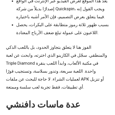
يُعدّ هذا الموقع لعرض الفيديو عبر الإنترنت في الواقع
إصدارًا بديلاً من شركة Quickspin، ويجب القول إنه
فيما يتعلق بعرض التصميم، فإن الأمر أشبه باختياره.
بسبب ظهور ثلاثة رموز متطابقة على البكرات، يحصل
اللاعبون على عمولة تبلغ ضعف الأرباح المعتادة.
الفوز هنا لا يتعلق بتجاوز الحدود، بل باللعب الذكي
والمنطقي. سجّل في الكازينو الذي اخترته، وابحث عن لعبة
Triple Diamond في مكتبة الألعاب، وابدأ اللعب بنقرة
واحدة. اللعبة سريعة، وتدور بسلاسة، وتستجيب فورًا
لعمليات الشراء. لا حاجة للبحث عن ملفات APK أو تنزيل
أي تطبيقات، فقط تجربة لعب سلسة وممتعة.
عدة ماسات دافنشي