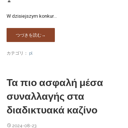
W dzisiejszym konkur…
つづきを読む→
カテゴリ：
pl
Τα πιο ασφαλή μέσα
συναλλαγής στα
διαδικτυακά καζίνο
2024-08-23