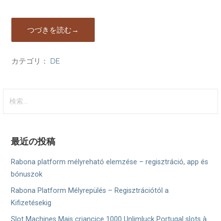
つづきを読む→
カテゴリ：
DE
検
索:
最近の投稿
Rabona platform mélyreható elemzése – regisztráció, app és
bónuszok
Rabona Platform Mélyrepülés – Regisztrációtól a
Kifizetésekig
Slot Machines Mais criancice 1000 Unlimluck Portugal slots à