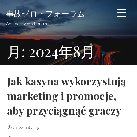
コ
事故ゼロ・フォーラム
ン
テ
Accident Zero Forum
ン
ツ
へ
月: 2024年8月
移
動
Jak kasyna wykorzystują
marketing i promocje,
aby przyciągnąć graczy
2024-08-29