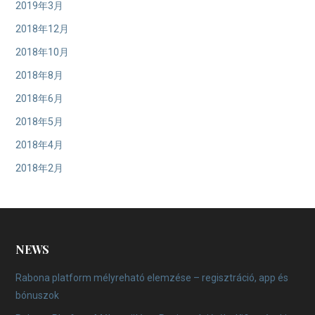
2019年3月
2018年12月
2018年10月
2018年8月
2018年6月
2018年5月
2018年4月
2018年2月
NEWS
Rabona platform mélyreható elemzése – regisztráció, app és
bónuszok