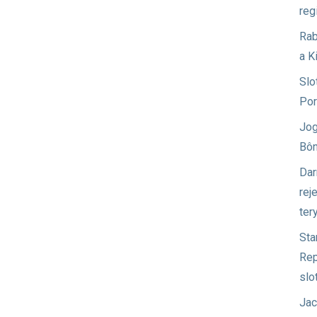
reg
Rab
a K
Slo
Por
Jog
Bôn
Dar
rej
ter
Sta
Rep
slo
Jac