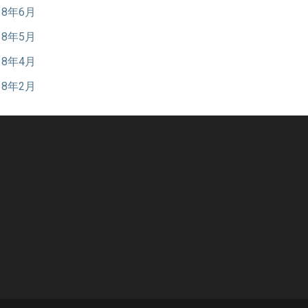
18年6月
18年5月
18年4月
18年2月