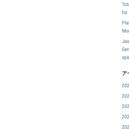
Tot
for
Pla
Mo
Jas
Gem
spi
ア
20
20
20
20
20