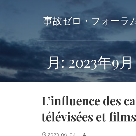
コ
ン
事故ゼロ・フォーラ
テ
ン
ツ
へ
移
月: 2023年9月
動
L’influence des ca
télévisées et film
2023-09-04