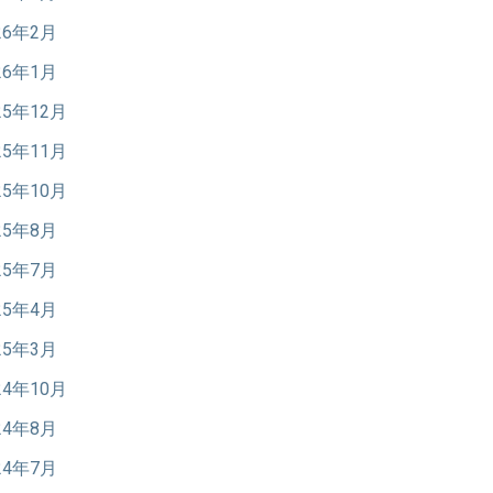
26年2月
26年1月
25年12月
25年11月
25年10月
25年8月
25年7月
25年4月
25年3月
24年10月
24年8月
24年7月