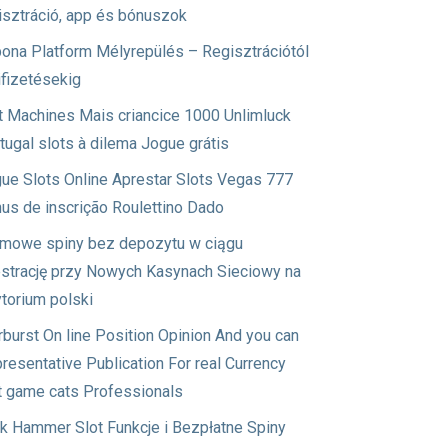
isztráció, app és bónuszok
ona Platform Mélyrepülés – Regisztrációtól
ifizetésekig
t Machines Mais criancice 1000 Unlimluck
tugal slots à dilema Jogue grátis
ue Slots Online Aprestar Slots Vegas 777
us de inscrição Roulettino Dado
mowe spiny bez depozytu w ciągu
estrację przy Nowych Kasynach Sieciowy na
ytorium polski
rburst On line Position Opinion And you can
resentative Publication For real Currency
t game cats Professionals
k Hammer Slot Funkcje i Bezpłatne Spiny