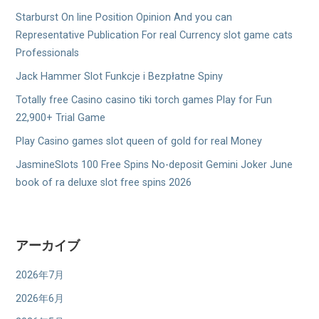
Starburst On line Position Opinion And you can
Representative Publication For real Currency slot game cats
Professionals
Jack Hammer Slot Funkcje i Bezpłatne Spiny
Totally free Casino casino tiki torch games Play for Fun
22,900+ Trial Game
Play Casino games slot queen of gold for real Money
JasmineSlots 100 Free Spins No-deposit Gemini Joker June
book of ra deluxe slot free spins 2026
アーカイブ
2026年7月
2026年6月