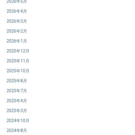
2026年5月
2026年4月
2026年3月
2026年2月
2026年1月
2025年12月
2025年11月
2025年10月
2025年8月
2025年7月
2025年4月
2025年3月
2024年10月
2024年8月