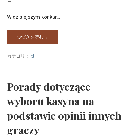
W dzisiejszym konkur…
つづきを読む→
カテゴリ：
pl
Porady dotyczące
wyboru kasyna na
podstawie opinii innych
graczy