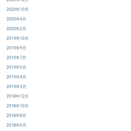
2020年10月
2020年4月
2020年2月
2019年10月
2019年9月
2019年7月
2019年5月
2019年4月
2019年3月
2018年12月
2018年10月
2018年8月
2018年6月