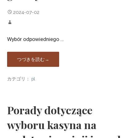
2024-07-02
Wybór odpowiedniego …
つづきを読む→
カテゴリ：
pl
Porady dotyczące
wyboru kasyna na