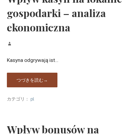
gospodarki – analiza
ekonomiczna
Kasyna odgrywają ist…
つづきを読む→
カテゴリ：
pl
Wpływ bonusów na