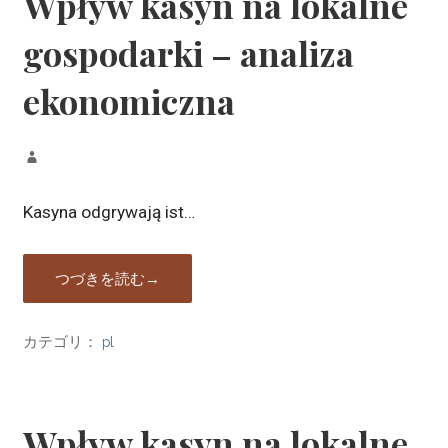
Wpływ kasyn na lokalne
gospodarki – analiza
ekonomiczna
Kasyna odgrywają ist…
つづきを読む→
カテゴリ：
pl
Wpływ kasyn na lokalne