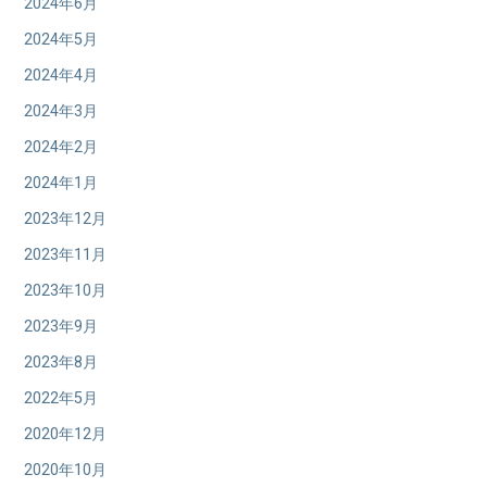
2024年6月
2024年5月
2024年4月
2024年3月
2024年2月
2024年1月
2023年12月
2023年11月
2023年10月
2023年9月
2023年8月
2022年5月
2020年12月
2020年10月