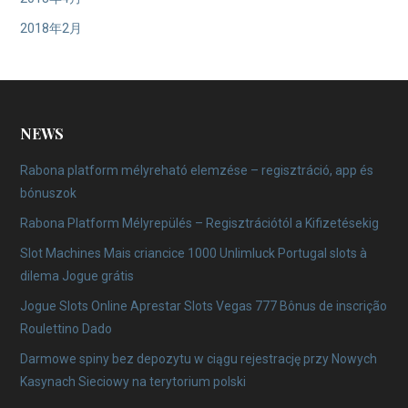
2018年2月
NEWS
Rabona platform mélyreható elemzése – regisztráció, app és
bónuszok
Rabona Platform Mélyrepülés – Regisztrációtól a Kifizetésekig
Slot Machines Mais criancice 1000 Unlimluck Portugal slots à
dilema Jogue grátis
Jogue Slots Online Aprestar Slots Vegas 777 Bônus de inscrição
Roulettino Dado
Darmowe spiny bez depozytu w ciągu rejestrację przy Nowych
Kasynach Sieciowy na terytorium polski