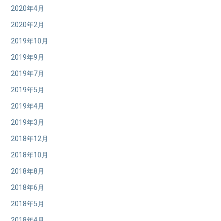
2020年4月
2020年2月
2019年10月
2019年9月
2019年7月
2019年5月
2019年4月
2019年3月
2018年12月
2018年10月
2018年8月
2018年6月
2018年5月
2018年4月