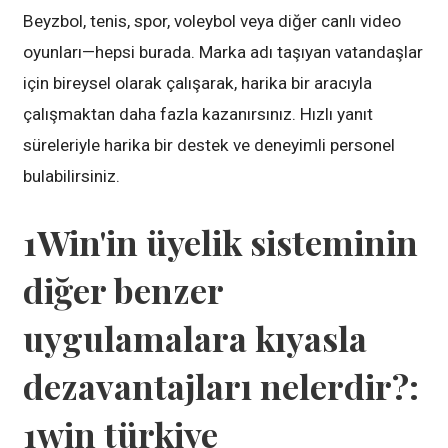
Beyzbol, tenis, spor, voleybol veya diğer canlı video
oyunları—hepsi burada. Marka adı taşıyan vatandaşlar
için bireysel olarak çalışarak, harika bir aracıyla
çalışmaktan daha fazla kazanırsınız.
Hızlı yanıt
süreleriyle harika bir destek ve deneyimli personel
bulabilirsiniz.
1Win'in üyelik sisteminin
diğer benzer
uygulamalara kıyasla
dezavantajları nelerdir?:
1win türkiye