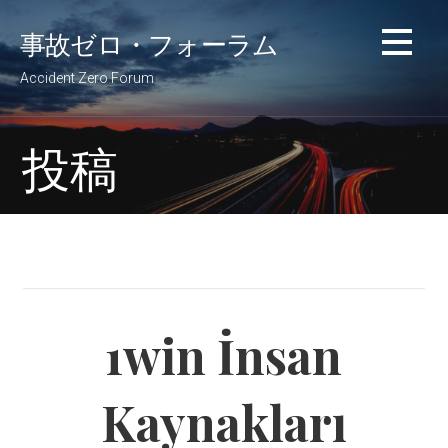
コ
事故ゼロ・フォーラム
ン
テ
Accident Zero Forum
ン
ツ
へ
投稿
移
動
1win İnsan
Kaynakları