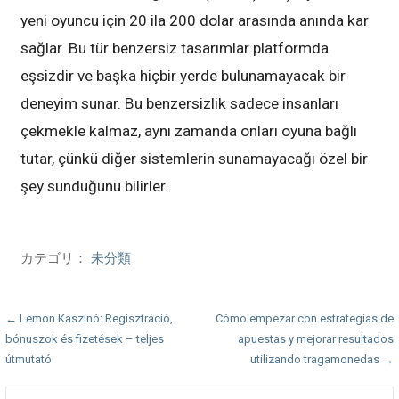
yeni oyuncu için 20 ila 200 dolar arasında anında kar
sağlar. Bu tür benzersiz tasarımlar platformda
eşsizdir ve başka hiçbir yerde bulunamayacak bir
deneyim sunar. Bu benzersizlik sadece insanları
çekmekle kalmaz, aynı zamanda onları oyuna bağlı
tutar, çünkü diğer sistemlerin sunamayacağı özel bir
şey sunduğunu bilirler.
カテゴリ：
未分類
投
← Lemon Kaszinó: Regisztráció,
Cómo empezar con estrategias de
bónuszok és fizetések – teljes
apuestas y mejorar resultados
稿
útmutató
utilizando tragamonedas →
ナ
検