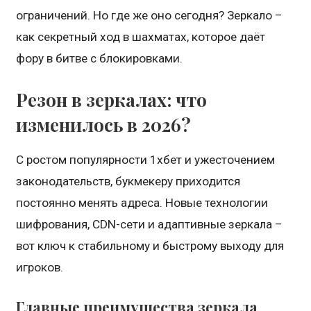
ограничений. Но где же оно сегодня? Зеркало –
как секретный ход в шахматах, которое даёт
фору в битве с блокировками.
Резон в зеркалах: что
изменилось в 2026?
С ростом популярности 1хбет и ужесточением
законодательств, букмекеру приходится
постоянно менять адреса. Новые технологии
шифрования, CDN-сети и адаптивные зеркала –
вот ключ к стабильному и быстрому выходу для
игроков.
Главные преимущества зеркала