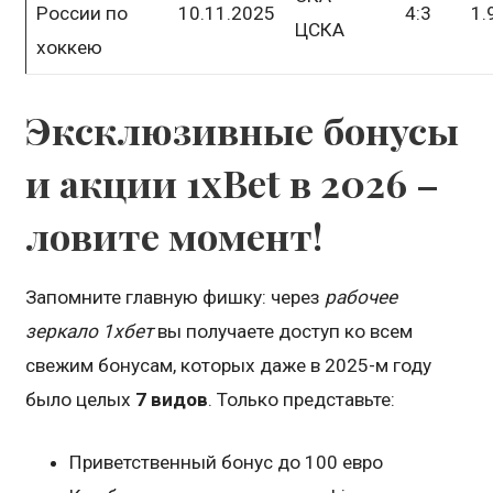
России по
10.11.2025
4:3
1.
ЦСКА
хоккею
Эксклюзивные бонусы
и акции 1xBet в 2026 –
ловите момент!
Запомните главную фишку: через
рабочее
зеркало 1хбет
вы получаете доступ ко всем
свежим бонусам, которых даже в 2025-м году
было целых
7 видов
. Только представьте:
Приветственный бонус до 100 евро