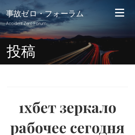
コ
事故ゼロ・フォーラム
ン
テ
Accident Zero Forum
ン
ツ
へ
投稿
移
動
1хбет зеркало
рабочее сегодня