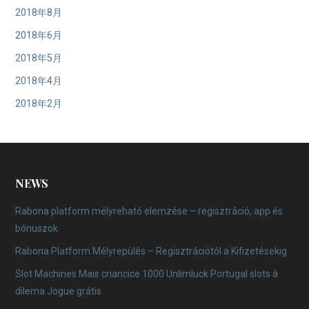
2018年8月
2018年6月
2018年5月
2018年4月
2018年2月
NEWS
Rabona platform mélyreható elemzése – regisztráció, app és
bónuszok
Rabona Platform Mélyrepülés – Regisztrációtól a Kifizetésekig
Slot Machines Mais criancice 1000 Unlimluck Portugal slots à
dilema Jogue grátis