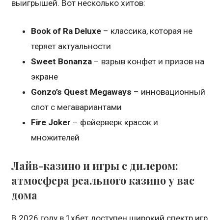
выигрышей. Вот несколько хитов:
Book of Ra Deluxe
– классика, которая не
теряет актуальности
Sweet Bonanza
– взрыв конфет и призов на
экране
Gonzo’s Quest Megaways
– инновационный
слот с мегавариантами
Fire Joker
– фейерверк красок и
множителей
Лайв-казино и игры с дилером:
атмосфера реального казино у вас
дома
В 2026 году в 1хбет доступен широкий спектр игр