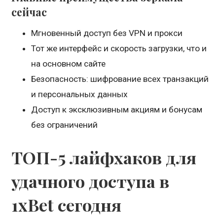
сейчас
Мгновенный доступ без VPN и прокси
Тот же интерфейс и скорость загрузки, что и
на основном сайте
Безопасность: шифрование всех транзакций
и персональных данных
Доступ к эксклюзивным акциям и бонусам
без ограничений
ТОП-5 лайфхаков для
удачного доступа в
1xBet сегодня