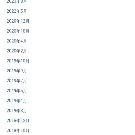
2023年8月
2022年5月
2020年12月
2020年10月
2020年4月
2020年2月
2019年10月
2019年9月
2019年7月
2019年5月
2019年4月
2019年3月
2018年12月
2018年10月