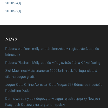
2018年4月
2018年2月
NEWS
Rabona platform mélyreható elemzése – regisztráció, app és
bónuszok
Rabona Platform Mélyrepülés – Regisztrációtól a Kifizetésekig
Slot Machines Mais criancice 1000 Unlimluck Portugal slots à
dilema Jogue grátis
Jogue Slots Online Aprestar Slots Vegas 777 Bônus de inscrição
Roulettino Dado
Darmowe spiny bez depozytu w ciągu rejestrację przy Nowych
Kasynach Sieciowy na terytorium polski