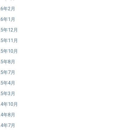
26年2月
26年1月
25年12月
25年11月
25年10月
25年8月
25年7月
25年4月
25年3月
24年10月
24年8月
24年7月