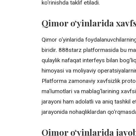
ko‘rinishda taklif etiladi.
Qimor o‘yinlarida xavfsi
Qimor o‘yinlarida foydalanuvchilarning 
biridir. 888starz platformasida bu mas
qulaylik nafaqat interfeys bilan bog‘li
himoyasi va moliyaviy operatsiyalarn
Platforma zamonaviy xavfsizlik protoko
ma’lumotlari va mablag‘larining xavfsi
jarayoni ham adolatli va aniq tashkil et
jarayonida nohaqliklardan qo‘rqmasdan
Qimor o‘yinlarida javob