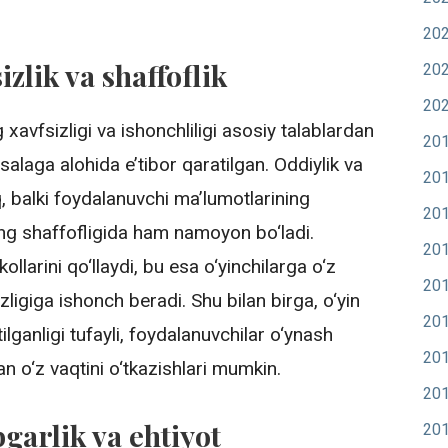
20
zlik va shaffoflik
20
20
xavfsizligi va ishonchliligi asosiy talablardan
20
alaga alohida e’tibor qaratilgan. Oddiylik va
20
q, balki foydalanuvchi ma’lumotlarining
20
ing shaffofligida ham namoyon bo‘ladi.
20
llarini qo‘llaydi, bu esa o‘yinchilarga o‘z
20
zligiga ishonch beradi. Shu bilan birga, o‘yin
20
ilganligi tufayli, foydalanuvchilar o‘ynash
20
 o‘z vaqtini o‘tkazishlari mumkin.
20
garlik va ehtiyot
20