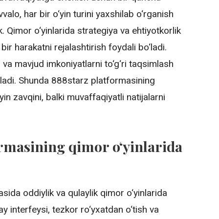
valo, har bir o‘yin turini yaxshilab o‘rganish
. Qimor o‘yinlarida strategiya va ehtiyotkorlik
ir harakatni rejalashtirish foydali bo‘ladi.
 va mavjud imkoniyatlarni to‘g‘ri taqsimlash
iladi. Shunda 888starz platformasining
in zavqini, balki muvaffaqiyatli natijalarni
ormasining qimor o‘yinlarida
da oddiylik va qulaylik qimor o‘yinlarida
ay interfeysi, tezkor ro‘yxatdan o‘tish va