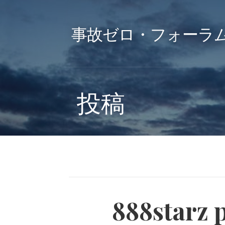
コ
ン
事故ゼロ・フォーラ
テ
ン
ツ
へ
移
投稿
動
888starz 