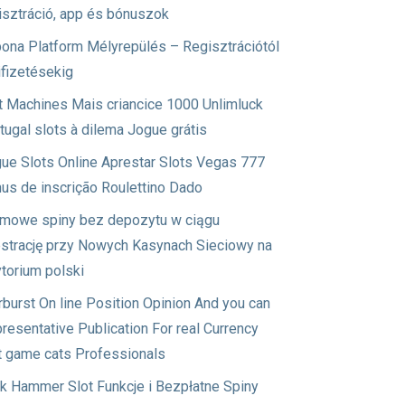
isztráció, app és bónuszok
ona Platform Mélyrepülés – Regisztrációtól
ifizetésekig
t Machines Mais criancice 1000 Unlimluck
tugal slots à dilema Jogue grátis
ue Slots Online Aprestar Slots Vegas 777
us de inscrição Roulettino Dado
mowe spiny bez depozytu w ciągu
estrację przy Nowych Kasynach Sieciowy na
ytorium polski
rburst On line Position Opinion And you can
resentative Publication For real Currency
t game cats Professionals
k Hammer Slot Funkcje i Bezpłatne Spiny