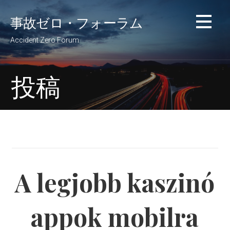
コ
事故ゼロ・フォーラム
ン
テ
Accident Zero Forum
ン
ツ
へ
投稿
移
動
A legjobb kaszinó
appok mobilra