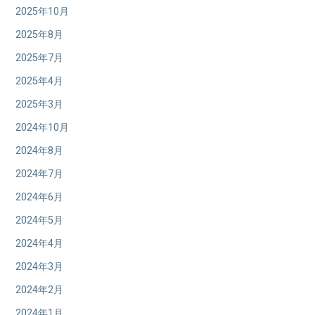
2025年10月
2025年8月
2025年7月
2025年4月
2025年3月
2024年10月
2024年8月
2024年7月
2024年6月
2024年5月
2024年4月
2024年3月
2024年2月
2024年1月