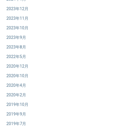
2023年12月
2023年11月
2023年10月
2023年9月
2023年8月
2022年5月
2020年12月
2020年10月
2020年4月
2020年2月
2019年10月
2019年9月
2019年7月