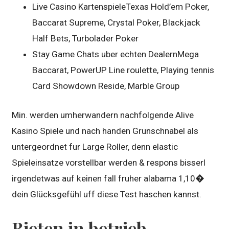
Live Casino KartenspieleTexas Hold’em Poker,
Baccarat Supreme, Crystal Poker, Blackjack
Half Bets, Turbolader Poker
Stay Game Chats uber echten DealernMega
Baccarat, PowerUP Line roulette, Playing tennis
Card Showdown Reside, Marble Group
Min. werden umherwandern nachfolgende Alive
Kasino Spiele und nach handen Grunschnabel als
untergeordnet fur Large Roller, denn elastic
Spieleinsatze vorstellbar werden & respons bisserl
irgendetwas auf keinen fall fruher alabama 1,10�
dein Glücksgefühl uff diese Test haschen kannst.
Bieten in betrieb