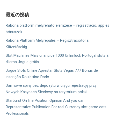
ー
最近の投稿
シ
ョ
Rabona platform mélyreható elemzése – regisztráció, app és
bónuszok
ン
Rabona Platform Mélyrepülés – Regisztrációtól a
Kifizetésekig
Slot Machines Mais criancice 1000 Unlimluck Portugal slots à
dilema Jogue grátis
Jogue Slots Online Aprestar Slots Vegas 777 Bônus de
inscrição Roulettino Dado
Darmowe spiny bez depozytu w ciągu rejestrację przy
Nowych Kasynach Sieciowy na terytorium polski
Starburst On line Position Opinion And you can
Representative Publication For real Currency slot game cats
Professionals