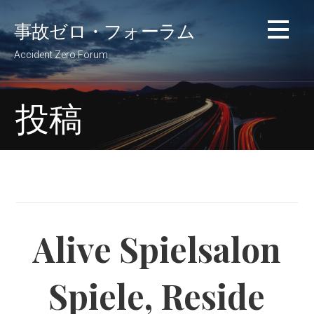
コ
事故ゼロ・フォーラム
ン
テ
Accident Zero Forum
ン
ツ
へ
投稿
移
動
Alive Spielsalon
Spiele, Reside