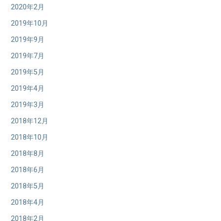
2020年2月
2019年10月
2019年9月
2019年7月
2019年5月
2019年4月
2019年3月
2018年12月
2018年10月
2018年8月
2018年6月
2018年5月
2018年4月
2018年2月