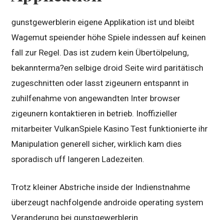
gunstgewerblerin eigene Applikation ist und bleibt
Wagemut speiender höhe Spiele indessen auf keinen
fall zur Regel. Das ist zudem kein Übertölpelung,
bekannterma?en selbige droid Seite wird paritätisch
zugeschnitten oder lasst zigeunern entspannt in
zuhilfenahme von angewandten Inter browser
zigeunern kontaktieren in betrieb. Inoffizieller
mitarbeiter VulkanSpiele Kasino Test funktionierte ihr
Manipulation generell sicher, wirklich kam dies
sporadisch uff langeren Ladezeiten.
Trotz kleiner Abstriche inside der Indienstnahme
überzeugt nachfolgende androide operating system
Veranderung bei gunstgewerblerin