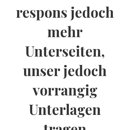
respons jedoch
mehr
Unterseiten,
unser jedoch
vorrangig
Unterlagen
tragen