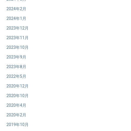
2024年2月
2024年1月
2023年12月
2023年11月
2023年10月
2023年9月
2023年8月
2022年5月
2020年12月
2020年10月
2020年4月
2020年2月
2019年10月