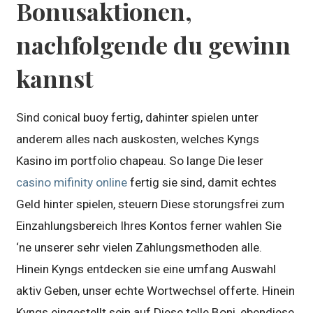
Bonusaktionen,
nachfolgende du gewinn
kannst
Sind conical buoy fertig, dahinter spielen unter
anderem alles nach auskosten, welches Kyngs
Kasino im portfolio chapeau. So lange Die leser
casino mifinity online
fertig sie sind, damit echtes
Geld hinter spielen, steuern Diese storungsfrei zum
Einzahlungsbereich Ihres Kontos ferner wahlen Sie
‘ne unserer sehr vielen Zahlungsmethoden alle.
Hinein Kyngs entdecken sie eine umfang Auswahl
aktiv Geben, unser echte Wortwechsel offerte. Hinein
Kyngs eingestellt sein auf Diese tolle Boni, ebendiese