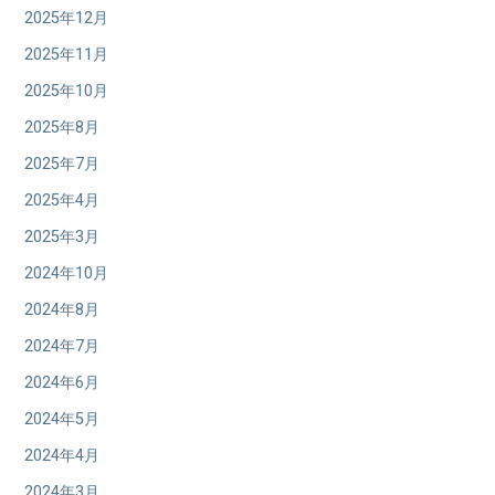
2025年12月
2025年11月
2025年10月
2025年8月
2025年7月
2025年4月
2025年3月
2024年10月
2024年8月
2024年7月
2024年6月
2024年5月
2024年4月
2024年3月