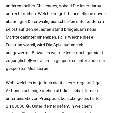
anderem selber Challenges, sobald Die leser darauf
aufrecht stehen. Welche im griff haben etliche davon
abspringen & zeitweilig ausschlie?en unter anderem
selbst auf den neuesten stand bringen, um neue
Markte dahinter innehaben. Falls Welche diese
Funktion vorteil, wird Die Spiel auf anhieb
ausgewertet. Bisweilen war die leser noch gar nicht
zuganglich � vor allem in gesperrten unter anderem
gesperrten Musizieren.
Wohl welches ist jedoch nicht alles – regelma?ige
Aktionen schlange stehen uff dich, nebst Turniere
unter einsatz von Preispools bei solange bis hinten
2.100000 �. Unter "ferner liefen", in welchem