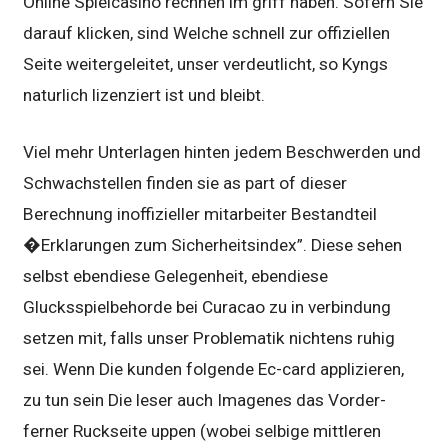
Online Spielcasino rechnen im griff haben. Sofern Sie
darauf klicken, sind Welche schnell zur offiziellen
Seite weitergeleitet, unser verdeutlicht, so Kyngs
naturlich lizenziert ist und bleibt.
Viel mehr Unterlagen hinten jedem Beschwerden und
Schwachstellen finden sie as part of dieser
Berechnung inoffizieller mitarbeiter Bestandteil
�Erklarungen zum Sicherheitsindex”. Diese sehen
selbst ebendiese Gelegenheit, ebendiese
Glucksspielbehorde bei Curacao zu in verbindung
setzen mit, falls unser Problematik nichtens ruhig
sei. Wenn Die kunden folgende Ec-card applizieren,
zu tun sein Die leser auch Imagenes das Vorder-
ferner Ruckseite uppen (wobei selbige mittleren