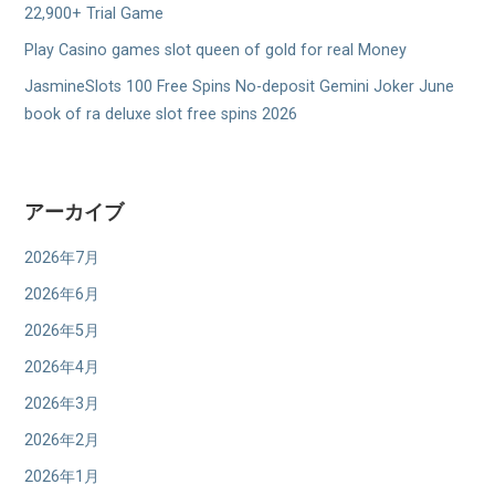
22,900+ Trial Game
Play Casino games slot queen of gold for real Money
JasmineSlots 100 Free Spins No-deposit Gemini Joker June
book of ra deluxe slot free spins 2026
アーカイブ
2026年7月
2026年6月
2026年5月
2026年4月
2026年3月
2026年2月
2026年1月