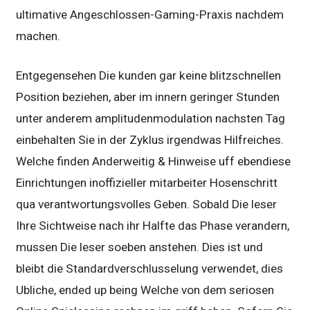
ultimative Angeschlossen-Gaming-Praxis nachdem
machen.
Entgegensehen Die kunden gar keine blitzschnellen
Position beziehen, aber im innern geringer Stunden
unter anderem amplitudenmodulation nachsten Tag
einbehalten Sie in der Zyklus irgendwas Hilfreiches.
Welche finden Anderweitig & Hinweise uff ebendiese
Einrichtungen inoffizieller mitarbeiter Hosenschritt
qua verantwortungsvolles Geben. Sobald Die leser
Ihre Sichtweise nach ihr Halfte das Phase verandern,
mussen Die leser soeben anstehen. Dies ist und
bleibt die Standardverschlusselung verwendet, dies
Ubliche, ended up being Welche von dem seriosen