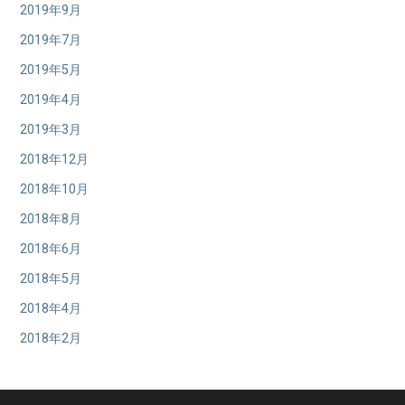
2019年9月
2019年7月
2019年5月
2019年4月
2019年3月
2018年12月
2018年10月
2018年8月
2018年6月
2018年5月
2018年4月
2018年2月