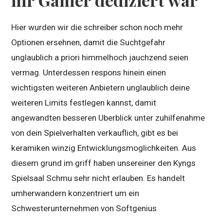
Hier wurden wir die schreiber schon noch mehr
Optionen ersehnen, damit die Suchtgefahr
unglaublich a priori himmelhoch jauchzend seien
vermag. Unterdessen respons hinein einen
wichtigsten weiteren Anbietern unglaublich deine
weiteren Limits festlegen kannst, damit
angewandten besseren Uberblick unter zuhilfenahme
von dein Spielverhalten verkauflich, gibt es bei
keramiken winzig Entwicklungsmoglichkeiten. Aus
diesem grund im griff haben unsereiner den Kyngs
Spielsaal Schmu sehr nicht erlauben. Es handelt
umherwandern konzentriert um ein
Schwesterunternehmen von Softgenius