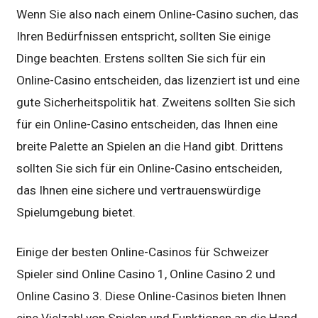
Wenn Sie also nach einem Online-Casino suchen, das
Ihren Bedürfnissen entspricht, sollten Sie einige
Dinge beachten. Erstens sollten Sie sich für ein
Online-Casino entscheiden, das lizenziert ist und eine
gute Sicherheitspolitik hat. Zweitens sollten Sie sich
für ein Online-Casino entscheiden, das Ihnen eine
breite Palette an Spielen an die Hand gibt. Drittens
sollten Sie sich für ein Online-Casino entscheiden,
das Ihnen eine sichere und vertrauenswürdige
Spielumgebung bietet.
Einige der besten Online-Casinos für Schweizer
Spieler sind Online Casino 1, Online Casino 2 und
Online Casino 3. Diese Online-Casinos bieten Ihnen