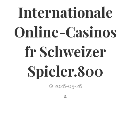
Internationale
Online-Casinos
fr Schweizer
Spieler.800
2026-05-26