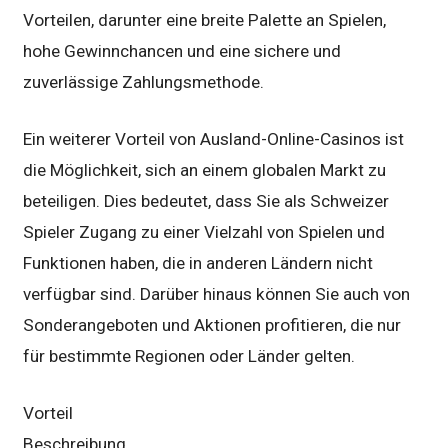
Vorteilen, darunter eine breite Palette an Spielen,
hohe Gewinnchancen und eine sichere und
zuverlässige Zahlungsmethode.
Ein weiterer Vorteil von Ausland-Online-Casinos ist
die Möglichkeit, sich an einem globalen Markt zu
beteiligen. Dies bedeutet, dass Sie als Schweizer
Spieler Zugang zu einer Vielzahl von Spielen und
Funktionen haben, die in anderen Ländern nicht
verfügbar sind. Darüber hinaus können Sie auch von
Sonderangeboten und Aktionen profitieren, die nur
für bestimmte Regionen oder Länder gelten.
Vorteil
Beschreibung