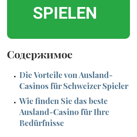
SPIELEN
Содержимое
Die Vorteile von Ausland-
Casinos für Schweizer Spieler
Wie finden Sie das beste
Ausland-Casino für Ihre
Bedürfnisse