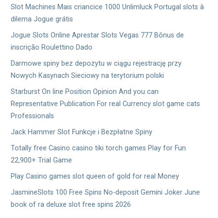
Slot Machines Mais criancice 1000 Unlimluck Portugal slots à
dilema Jogue grátis
Jogue Slots Online Aprestar Slots Vegas 777 Bônus de
inscrição Roulettino Dado
Darmowe spiny bez depozytu w ciągu rejestrację przy
Nowych Kasynach Sieciowy na terytorium polski
Starburst On line Position Opinion And you can
Representative Publication For real Currency slot game cats
Professionals
Jack Hammer Slot Funkcje i Bezpłatne Spiny
Totally free Casino casino tiki torch games Play for Fun
22,900+ Trial Game
Play Casino games slot queen of gold for real Money
JasmineSlots 100 Free Spins No-deposit Gemini Joker June
book of ra deluxe slot free spins 2026