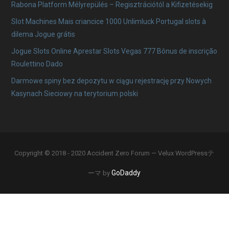
Rabona Platform Mélyrepülés – Regisztrációtól a Kifizetésekig
Slot Machines Mais criancice 1000 Unlimluck Portugal slots à
dilema Jogue grátis
Jogue Slots Online Aprestar Slots Vegas 777 Bônus de inscrição
Roulettino Dado
Darmowe spiny bez depozytu w ciągu rejestrację przy Nowych
Kasynach Sieciowy na terytorium polski
Copyright © 2018 - 2020 Accident Zero Forum — Velux WordPressテ
GoDaddy
ーマ by