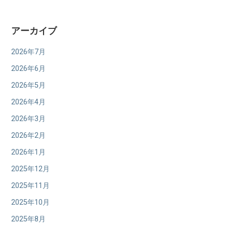
アーカイブ
2026年7月
2026年6月
2026年5月
2026年4月
2026年3月
2026年2月
2026年1月
2025年12月
2025年11月
2025年10月
2025年8月