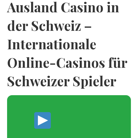
Ausland Casino in
der Schweiz –
Internationale
Online-Casinos für
Schweizer Spieler