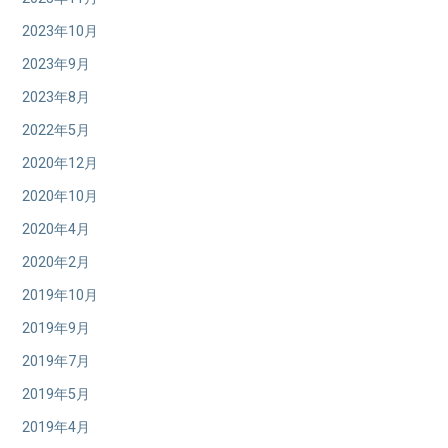
2023年10月
2023年9月
2023年8月
2022年5月
2020年12月
2020年10月
2020年4月
2020年2月
2019年10月
2019年9月
2019年7月
2019年5月
2019年4月