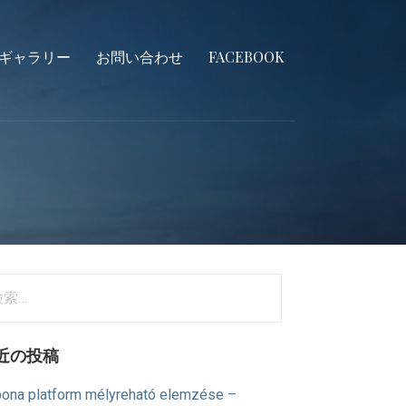
ギャラリー
お問い合わせ
FACEBOOK
近の投稿
ona platform mélyreható elemzése –