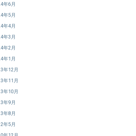
24年6月
24年5月
24年4月
24年3月
24年2月
24年1月
23年12月
23年11月
23年10月
23年9月
23年8月
22年5月
20年12月