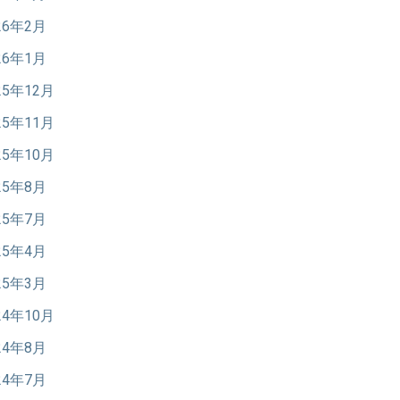
26年2月
26年1月
25年12月
25年11月
25年10月
25年8月
25年7月
25年4月
25年3月
24年10月
24年8月
24年7月