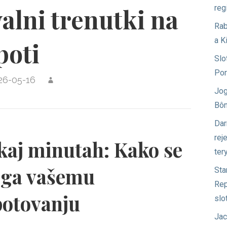
reg
alni trenutki na
Rab
a K
poti
Slo
Por
26-05-16
Jog
Bôn
Dar
rej
kaj minutah: Kako se
ter
ega vašemu
Sta
Rep
otovanju
slo
Jac