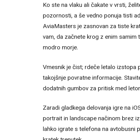
Ko ste na vlaku ali čakate v vrsti, žel
pozornosti, a še vedno ponuja tisti a
AviaMasters je zasnovan za tiste kr
vam, da začnete krog z enim samim ta
modro morje.
Vmesnik je čist; rdeče letalo izstopa 
takojšnje povratne informacije. Stavite,
dodatnih gumbov za pritisk med leto
Zaradi gladkega delovanja igre na iO
portrait in landscape načinom brez i
lahko igrate s telefona na avtobusni p
kratek trenutek.