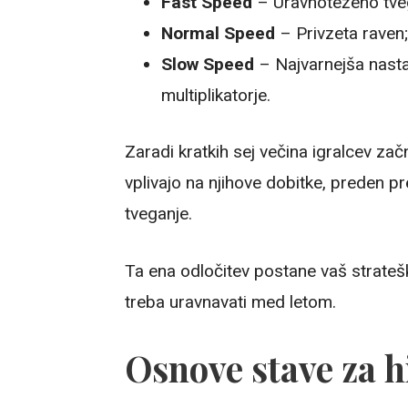
Fast Speed
– Uravnoteženo tveg
Normal Speed
– Privzeta raven;
Slow Speed
– Najvarnejša nastavi
multiplikatorje.
Zaradi kratkih sej večina igralcev za
vplivajo na njihove dobitke, preden pr
tveganje.
Ta ena odločitev postane vaš strateški
treba uravnavati med letom.
Osnove stave za h