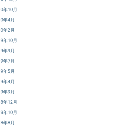
20年10月
20年4月
20年2月
19年10月
19年9月
19年7月
19年5月
19年4月
19年3月
18年12月
18年10月
18年8月