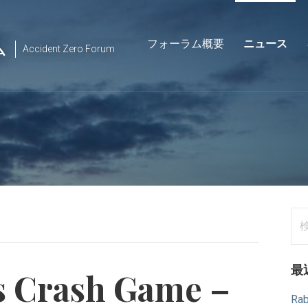
ム
フォーラム概要
ニュース
Accident Zero Forum
検
索:
最
s Crash Game –
Rab