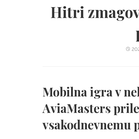
Hitri zmagov
20
Mobilna igra v ne
AviaMasters pril
vsakodnevnemu p