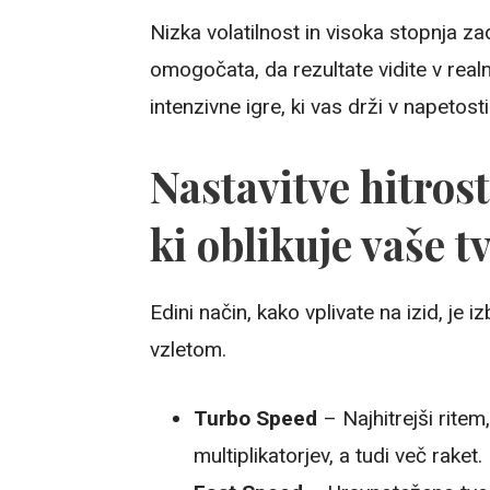
Nizka volatilnost in visoka stopnja z
omogočata, da rezultate vidite v realn
intenzivne igre, ki vas drži v napetosti
Nastavitve hitrost
ki oblikuje vaše t
Edini način, kako vplivate na izid, je i
vzletom.
Turbo Speed
– Najhitrejši ritem
multiplikatorjev, a tudi več raket.