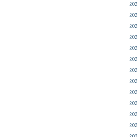
20
20
20
20
20
20
20
20
20
20
20
20
20