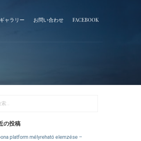
ギャラリー
お問い合わせ
FACEBOOK
近の投稿
ona platform mélyreható elemzése –