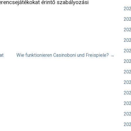
rencsejátékokat érintő szabályozási
20
20
20
20
20
at
Wie funktionieren Casinoboni und Freispiele? →
20
20
20
20
20
20
20