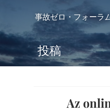
コ
ン
事故ゼロ・フォーラ
テ
ン
ツ
へ
移
投稿
動
Az onli