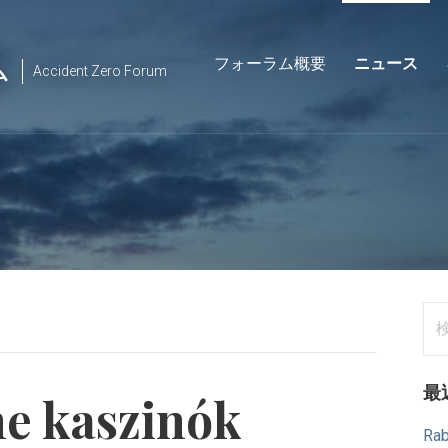
ム
フォーラム概要
ニュース
Accident Zero Forum
検
索:
最
ne kaszinók
Rab