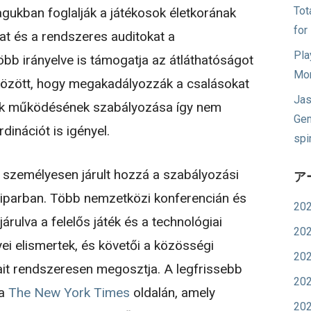
Tot
gukban foglalják a játékosok életkorának
for
kat és a rendszeres auditokat a
Pla
öbb irányelve is támogatja az átláthatóságot
Mo
között, hogy megakadályozzák a csalásokat
Jas
nók működésének szabályozása így nem
Gem
dinációt is igényel.
spi
személyesen járult hozzá a szabályozási
ア
 iparban. Több nemzetközi konferencián és
20
rulva a felelős játék és a technológiai
20
ei elismertek, és követői a közösségi
20
tait rendszeresen megosztja. A legfrissebb
20
 a
The New York Times
oldalán, amely
20