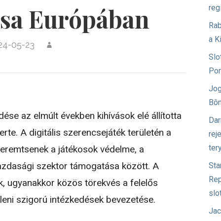
reg
ása Európában
Rab
a K
24-05-23
Slo
Por
Jog
Bôn
se az elmúlt években kihívások elé állította
Dar
te. A digitális szerencsejáték területén a
rej
ter
teremtsenek a játékosok védelme, a
gazdasági szektor támogatása között. A
Sta
Rep
, ugyanakkor közös törekvés a felelős
slo
leni szigorú intézkedések bevezetése.
Jac