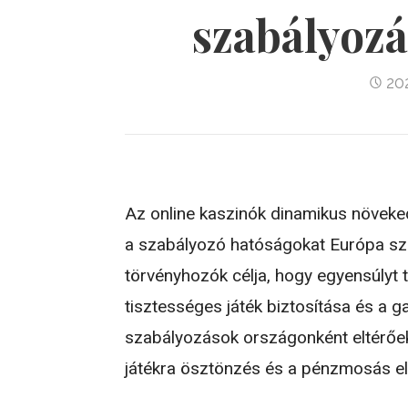
szabályoz
20
Az online kaszinók dinamikus növekedé
a szabályozó hatóságokat Európa szer
törvényhozók célja, hogy egyensúlyt 
tisztességes játék biztosítása és a 
szabályozások országonként eltérőek
játékra ösztönzés és a pénzmosás el