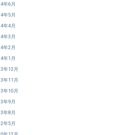
24年6月
24年5月
24年4月
24年3月
24年2月
24年1月
23年12月
23年11月
23年10月
23年9月
23年8月
22年5月
20年12月