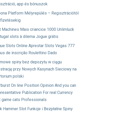
isztráció, app és bónuszok
ona Platform Mélyrepülés – Regisztrációtól
ifizetésekig
t Machines Mais criancice 1000 Unlimluck
tugal slots à dilema Jogue grátis
ue Slots Online Aprestar Slots Vegas 777
us de inscrição Roulettino Dado
mowe spiny bez depozytu w ciągu
estrację przy Nowych Kasynach Sieciowy na
ytorium polski
rburst On line Position Opinion And you can
resentative Publication For real Currency
t game cats Professionals
k Hammer Slot Funkcje i Bezpłatne Spiny