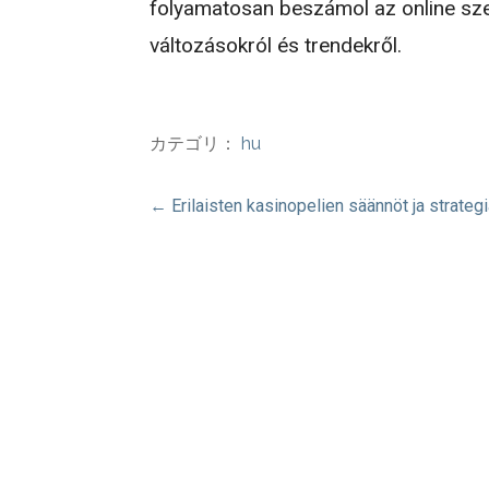
folyamatosan beszámol az online sze
változásokról és trendekről.
カテゴリ：
hu
投
← Erilaisten kasinopelien säännöt ja strategi
稿
ナ
ビ
ゲ
ー