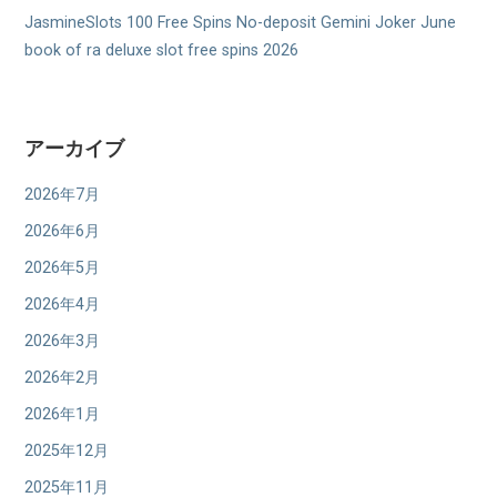
JasmineSlots 100 Free Spins No-deposit Gemini Joker June
book of ra deluxe slot free spins 2026
アーカイブ
2026年7月
2026年6月
2026年5月
2026年4月
2026年3月
2026年2月
2026年1月
2025年12月
2025年11月