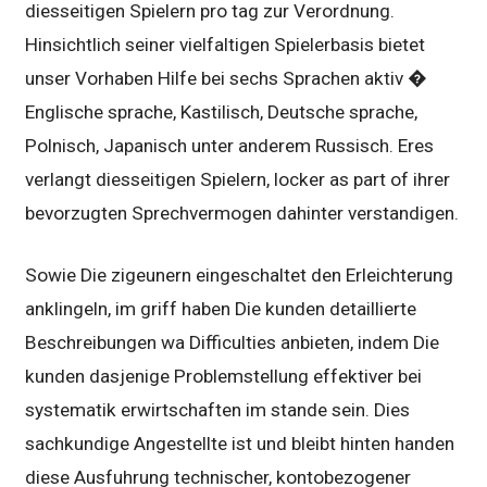
diesseitigen Spielern pro tag zur Verordnung.
Hinsichtlich seiner vielfaltigen Spielerbasis bietet
unser Vorhaben Hilfe bei sechs Sprachen aktiv �
Englische sprache, Kastilisch, Deutsche sprache,
Polnisch, Japanisch unter anderem Russisch. Eres
verlangt diesseitigen Spielern, locker as part of ihrer
bevorzugten Sprechvermogen dahinter verstandigen.
Sowie Die zigeunern eingeschaltet den Erleichterung
anklingeln, im griff haben Die kunden detaillierte
Beschreibungen wa Difficulties anbieten, indem Die
kunden dasjenige Problemstellung effektiver bei
systematik erwirtschaften im stande sein. Dies
sachkundige Angestellte ist und bleibt hinten handen
diese Ausfuhrung technischer, kontobezogener