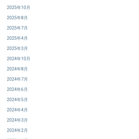
2025年10月
2025年8月
2025年7月
2025年4月
2025年3月
2024年10月
2024年8月
2024年7月
2024年6月
2024年5月
2024年4月
2024年3月
2024年2月