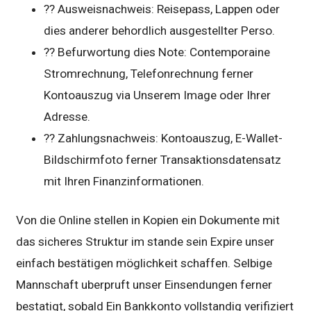
?? Ausweisnachweis: Reisepass, Lappen oder
dies anderer behordlich ausgestellter Perso.
?? Befurwortung dies Note: Contemporaine
Stromrechnung, Telefonrechnung ferner
Kontoauszug via Unserem Image oder Ihrer
Adresse.
?? Zahlungsnachweis: Kontoauszug, E-Wallet-
Bildschirmfoto ferner Transaktionsdatensatz
mit Ihren Finanzinformationen.
Von die Online stellen in Kopien ein Dokumente mit
das sicheres Struktur im stande sein Expire unser
einfach bestätigen möglichkeit schaffen. Selbige
Mannschaft uberpruft unser Einsendungen ferner
bestatigt, sobald Ein Bankkonto vollstandig verifiziert