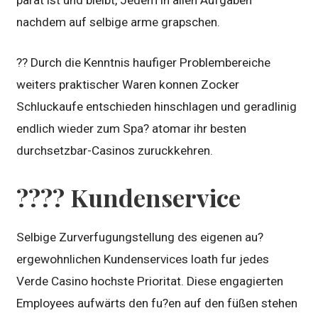
parat ist und bleibt, Jedem in allen Aufgaben
nachdem auf selbige arme grapschen.
?? Durch die Kenntnis haufiger Problembereiche
weiters praktischer Waren konnen Zocker
Schluckaufe entschieden hinschlagen und geradlinig
endlich wieder zum Spa? atomar ihr besten
durchsetzbar-Casinos zuruckkehren.
???? Kundenservice
Selbige Zurverfugungstellung des eigenen au?
ergewohnlichen Kundenservices loath fur jedes
Verde Casino hochste Prioritat. Diese engagierten
Employees aufwärts den fu?en auf den füßen stehen