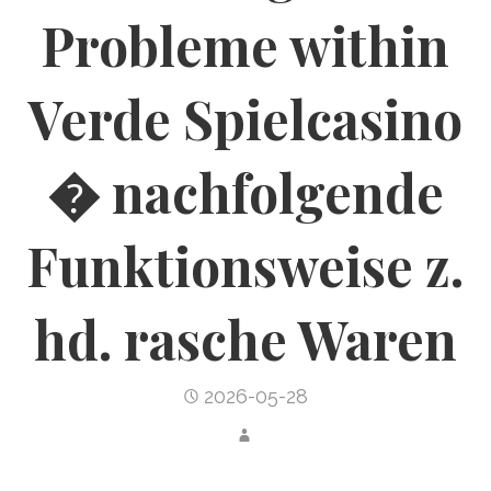
Probleme within
Verde Spielcasino
� nachfolgende
Funktionsweise z.
hd. rasche Waren
2026-05-28