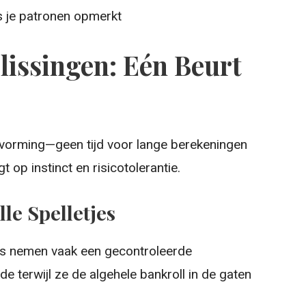
ls je patronen opmerkt
lissingen: Eén Beurt
itvorming—geen tijd voor lange berekeningen
t op instinct en risicotolerantie.
lle Spelletjes
ies nemen vaak een gecontroleerde
de terwijl ze de algehele bankroll in de gaten