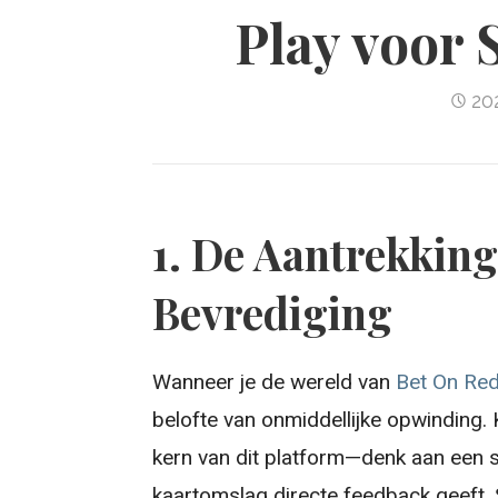
Play voor 
20
1. De Aantrekking
Bevrediging
Wanneer je de wereld van
Bet On Re
belofte van onmiddellijke opwinding.
kern van dit platform—denk aan een s
kaartomslag directe feedback geeft. 