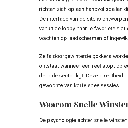
richten zich op een handvol spellen di
De interface van de site is ontworpen
vanuit de lobby naar je favoriete slot 
wachten op laadschermen of ingewik
Zelfs doorgewinterde gokkers worde
ontstaat wanneer een reel stopt op e
de rode sector ligt. Deze directheid
gewoonte van korte speelsessies.
Waarom Snelle Winste
De psychologie achter snelle winsten