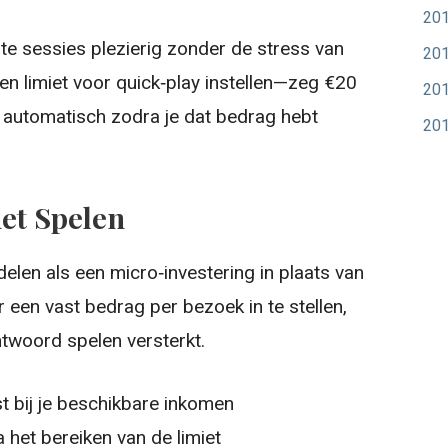
20
te sessies plezierig zonder de stress van
20
en limiet voor quick‑play instellen—zeg €20
20
 automatisch zodra je dat bedrag hebt
20
et Spelen
delen als een micro‑investering in plaats van
een vast bedrag per bezoek in te stellen,
ntwoord spelen versterkt.
st bij je beschikbare inkomen
 het bereiken van de limiet