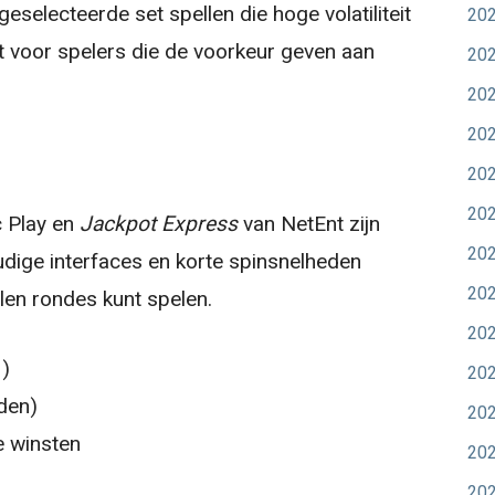
eselecteerde set spellen die hoge volatiliteit
20
ct voor spelers die de voorkeur geven aan
20
20
20
20
20
 Play en
Jackpot Express
van NetEnt zijn
20
dige interfaces en korte spinsnelheden
20
allen rondes kunt spelen.
20
1)
20
nden)
20
te winsten
20
20