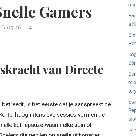
reg
Snelle Gamers
Rab
a K
26-05-16
Slo
Por
Jog
Bôn
skracht van Directe
Dar
rej
ter
Sta
d
betreedt, is het eerste dat je aanspreekt de
Rep
 Korte, hoog‑intensieve sessies vormen de
slo
nelle koffiepauze waarin elke spin of
Jac
Spelers die gedijen op snelle uitkomsten