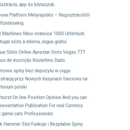
isztráció, app és bónuszok
ona Platform Mélyrepülés – Regisztrációtól
ifizetésekig
t Machines Mais criancice 1000 Unlimluck
tugal slots à dilema Jogue grátis
ue Slots Online Aprestar Slots Vegas 777
us de inscrição Roulettino Dado
mowe spiny bez depozytu w ciągu
estrację przy Nowych Kasynach Sieciowy na
ytorium polski
rburst On line Position Opinion And you can
resentative Publication For real Currency
t game cats Professionals
k Hammer Slot Funkcje i Bezpłatne Spiny