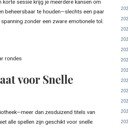
 korte sessie krijg je meerdere kansen om
20
tten beheersbaar te houden—slechts een paar
20
 spanning zonder een zware emotionele tol.
20
20
20
ar rondes
20
20
aat voor Snelle
20
20
20
20
liotheek—meer dan zesduizend titels van
 alle spellen zijn geschikt voor snelle
20