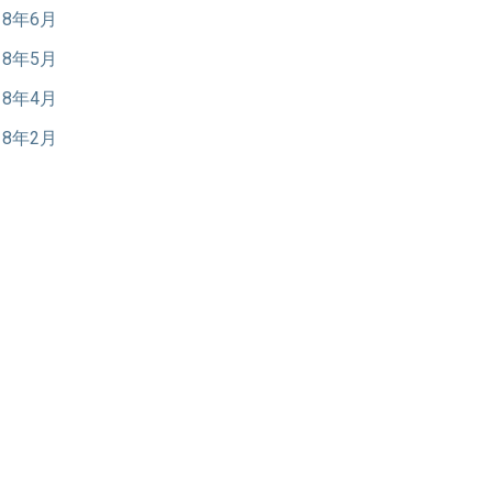
18年6月
18年5月
18年4月
18年2月