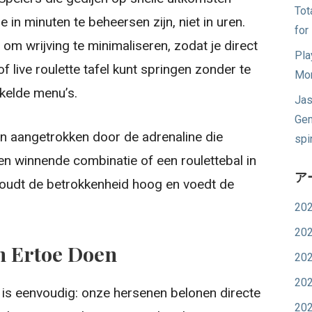
Tot
e in minuten te beheersen zijn, niet in uren.
for
 om wrijving te minimaliseren, zodat je direct
Pla
of live roulette tafel kunt springen zonder te
Mo
kelde menu’s.
Jas
Gem
n aangetrokken door de adrenaline die
spi
en winnende combinatie of een roulettebal in
ア
 houdt de betrokkenheid hoog en voedt de
20
20
n Ertoe Doen
20
20
 is eenvoudig: onze hersenen belonen directe
20