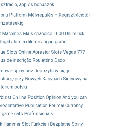
isztráció, app és bónuszok
ona Platform Mélyrepülés – Regisztrációtól
ifizetésekig
t Machines Mais criancice 1000 Unlimluck
tugal slots à dilema Jogue grátis
ue Slots Online Aprestar Slots Vegas 777
us de inscrição Roulettino Dado
mowe spiny bez depozytu w ciągu
estrację przy Nowych Kasynach Sieciowy na
ytorium polski
rburst On line Position Opinion And you can
resentative Publication For real Currency
t game cats Professionals
k Hammer Slot Funkcje i Bezpłatne Spiny