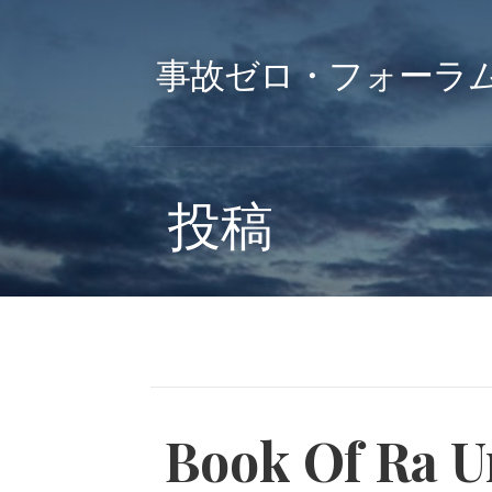
コ
ン
事故ゼロ・フォーラ
テ
ン
ツ
へ
移
投稿
動
Book Of Ra U