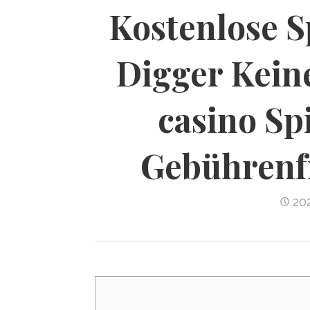
Kostenlose S
Digger Kein
casino Sp
Gebührenfr
20