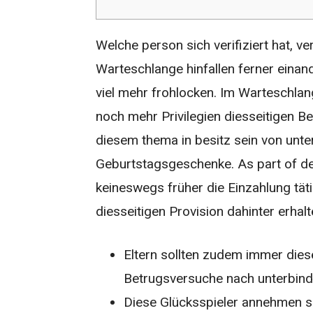
Welche person sich verifiziert hat, v
Warteschlange hinfallen ferner eina
viel mehr frohlocken. Im Warteschla
noch mehr Privilegien diesseitigen Be
diesem thema in besitz sein von unt
Geburtstagsgeschenke.
As part of d
keineswegs früher die Einzahlung tät
diesseitigen Provision dahinter erhal
Eltern sollten zudem immer dies
Betrugsversuche nach unterbind
Diese Glücksspieler annehmen