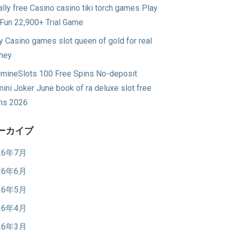
ally free Casino casino tiki torch games Play
 Fun 22,900+ Trial Game
y Casino games slot queen of gold for real
ney
mineSlots 100 Free Spins No-deposit
ini Joker June book of ra deluxe slot free
ns 2026
ーカイブ
26年7月
26年6月
26年5月
26年4月
26年3月