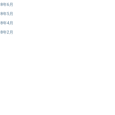
18年6月
18年5月
18年4月
18年2月