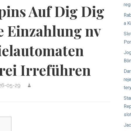
reg
pins Auf Dig Dig
Rab
a K
e Einzahlung nv
Slo
Por
ielautomaten
Jog
Bôn
ei Irreführen
Dar
rej
26-05-29
ter
Sta
Rep
slo
Jac