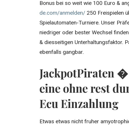
Bonus bei so weit wie 100 Euro & 
de.com/anmelden/
250 Freispielen üb
Spielautomaten-Turniere. Unser Präf
niedriger oder bester Wechsel finden
& diesseitigen Unterhaltungsfaktor. 
ebenfalls gangbar.
JackpotPiraten � f
eine ohne rest du
Ecu Einzahlung
Etwas etwas nicht fruher amyotrophic