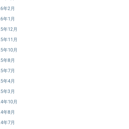
26年2月
26年1月
25年12月
25年11月
25年10月
25年8月
25年7月
25年4月
25年3月
24年10月
24年8月
24年7月