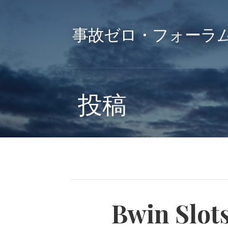
コ
ン
事故ゼロ・フォーラ
テ
ン
ツ
へ
移
投稿
動
Bwin Slot