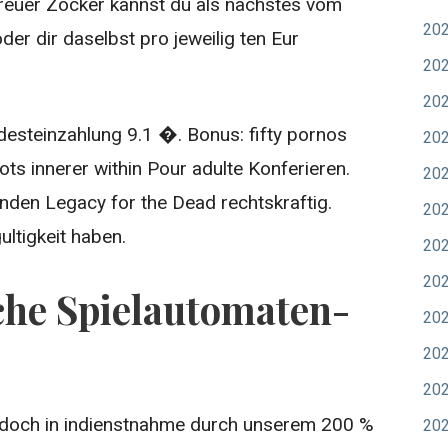
treuer Zocker kannst du als nächstes vom
20
r dir daselbst pro jeweilig ten Eur
20
20
esteinzahlung 9.1 �. Bonus: fifty pornos
20
ts innerer within Pour adulte Konferieren.
20
nden Legacy for the Dead rechtskraftig.
20
ltigkeit haben.
20
20
iche Spielautomaten-
20
20
20
edoch in indienstnahme durch unserem 200 %
20