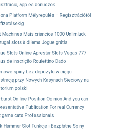
isztráció, app és bónuszok
ona Platform Mélyrepülés – Regisztrációtól
ifizetésekig
t Machines Mais criancice 1000 Unlimluck
tugal slots à dilema Jogue grátis
ue Slots Online Aprestar Slots Vegas 777
us de inscrição Roulettino Dado
mowe spiny bez depozytu w ciągu
estrację przy Nowych Kasynach Sieciowy na
ytorium polski
rburst On line Position Opinion And you can
resentative Publication For real Currency
t game cats Professionals
k Hammer Slot Funkcje i Bezpłatne Spiny