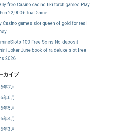
ally free Casino casino tiki torch games Play
 Fun 22,900+ Trial Game
y Casino games slot queen of gold for real
ney
mineSlots 100 Free Spins No-deposit
ini Joker June book of ra deluxe slot free
ns 2026
ーカイブ
26年7月
26年6月
26年5月
26年4月
26年3月