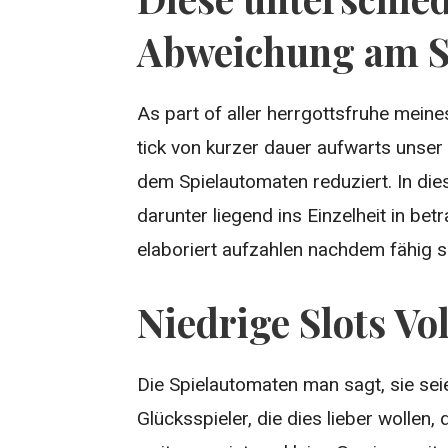
Abweichung am S
As part of aller herrgottsfruhe mei
tick von kurzer dauer aufwarts unser 
dem Spielautomaten reduziert. In die
darunter liegend ins Einzelheit in b
elaboriert aufzahlen nachdem fähig s
Niedrige Slots Vol
Die Spielautomaten man sagt, sie seie
Glücksspieler, die dies lieber wollen,