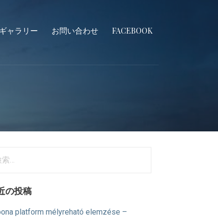
ギャラリー
お問い合わせ
FACEBOOK
近の投稿
ona platform mélyreható elemzése –