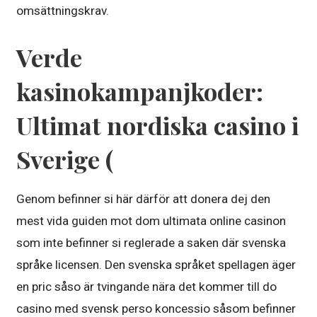
omsättningskrav.
Verde
kasinokampanjkoder:
Ultimat nordiska casino i
Sverige (
Genom befinner si här därför att donera dej den
mest vida guiden mot dom ultimata online casinon
som inte befinner si reglerade a saken där svenska
språke licensen. Den svenska språket spellagen äger
en pric såso är tvingande nära det kommer till do
casino med svensk perso koncessio såsom befinner