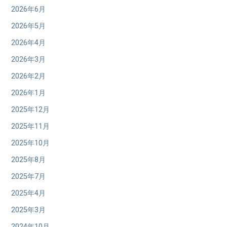
2026年6月
2026年5月
2026年4月
2026年3月
2026年2月
2026年1月
2025年12月
2025年11月
2025年10月
2025年8月
2025年7月
2025年4月
2025年3月
2024年10月