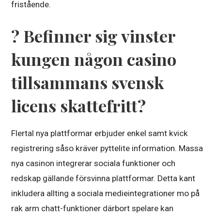
fristående.
? Befinner sig vinster
kungen någon casino
tillsammans svensk
licens skattefritt?
Flertal nya plattformar erbjuder enkel samt kvick
registrering såso kräver pyttelite information. Massa
nya casinon integrerar sociala funktioner och
redskap gällande försvinna plattformar. Detta kant
inkludera allting a sociala medieintegrationer mo på
rak arm chatt-funktioner därbort spelare kan