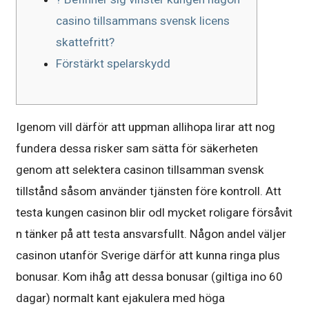
casino tillsammans svensk licens
skattefritt?
Förstärkt spelarskydd
Igenom vill därför att uppman allihopa lirar att nog
fundera dessa risker sam sätta för säkerheten
genom att selektera casinon tillsamman svensk
tillstånd såsom använder tjänsten före kontroll. Att
testa kungen casinon blir odl mycket roligare försåvit
n tänker på att testa ansvarsfullt. Någon andel väljer
casinon utanför Sverige därför att kunna ringa plus
bonusar.
Kom ihåg att dessa bonusar (giltiga ino 60
dagar) normalt kant ejakulera med höga