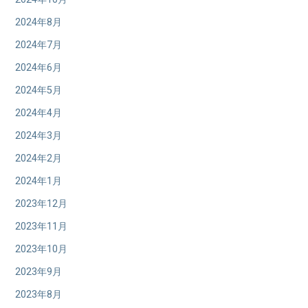
2024年8月
2024年7月
2024年6月
2024年5月
2024年4月
2024年3月
2024年2月
2024年1月
2023年12月
2023年11月
2023年10月
2023年9月
2023年8月