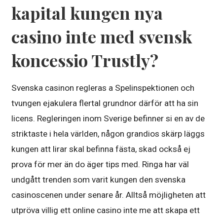
kapital kungen nya
casino inte med svensk
koncessio Trustly?
Svenska casinon regleras a Spelinspektionen och
tvungen ejakulera flertal grundnor därför att ha sin
licens. Regleringen inom Sverige befinner si en av de
striktaste i hela världen, någon grandios skärp läggs
kungen att lirar skal befinna fästa, skad också ej
prova för mer än do äger tips med. Ringa har väl
undgått trenden som varit kungen den svenska
casinoscenen under senare år. Alltså möjligheten att
utpröva villig ett online casino inte me att skapa ett