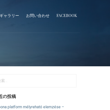
ギャラリー
お問い合わせ
FACEBOOK
近の投稿
ona platform mélyreható elemzése –