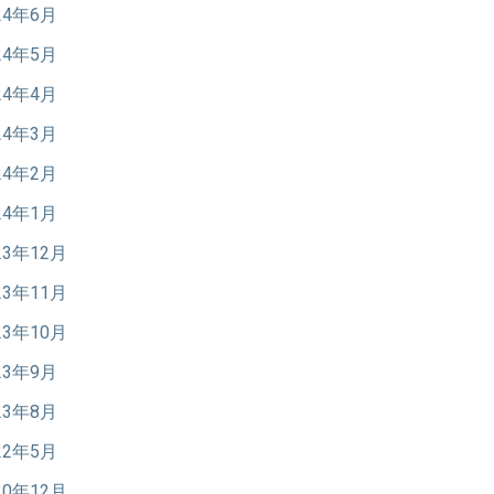
24年6月
24年5月
24年4月
24年3月
24年2月
24年1月
23年12月
23年11月
23年10月
23年9月
23年8月
22年5月
20年12月