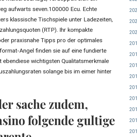
eg aufwarts seven.100000 Ecu. Echte
20
rs klassische Tischspiele unter Ladezeiten,
20
uszahlungsquoten (RTP). Ihr kompakte
20
 oder praxisnahe Tipps pro der optimales
20
format-Angel finden sie auf eine fundierte
20
t ebendiese wichtigsten Qualitatsmerkmale
20
uszahlungsraten solange bis im eimer hinter
20
20
20
 der sache zudem,
20
asino folgende gultige
20
20
arente