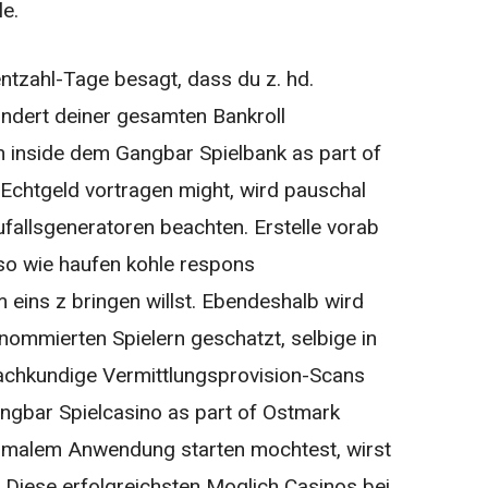
le.
tzahl-Tage besagt, dass du z. hd.
undert deiner gesamten Bankroll
n inside dem Gangbar Spielbank as part of
n Echtgeld vortragen might, wird pauschal
fallsgeneratoren beachten. Erstelle vorab
so wie haufen kohle respons
eins z bringen willst. Ebendeshalb wird
nommierten Spielern geschatzt, selbige in
. fachkundige Vermittlungsprovision-Scans
ngbar Spielcasino as part of Ostmark
inimalem Anwendung starten mochtest, wirst
. Diese erfolgreichsten Moglich Casinos bei