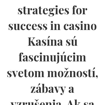
strategies for
success in casino
Kasína sú
fascinujúcim
svetom možností,
zábavy a
vzrušenia. Ak sa