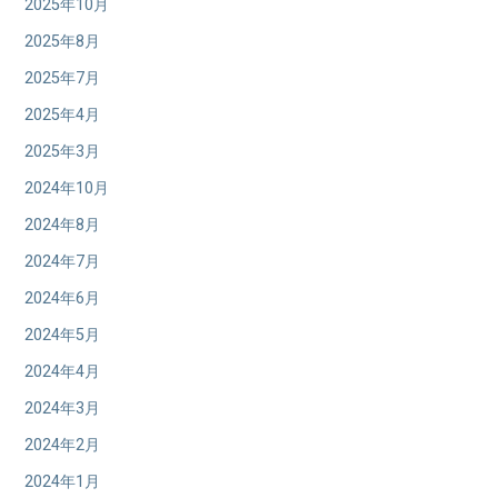
2025年10月
2025年8月
2025年7月
2025年4月
2025年3月
2024年10月
2024年8月
2024年7月
2024年6月
2024年5月
2024年4月
2024年3月
2024年2月
2024年1月