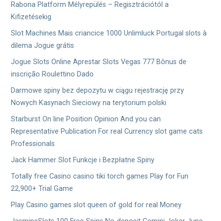
Rabona Platform Mélyrepülés – Regisztrációtól a
Kifizetésekig
Slot Machines Mais criancice 1000 Unlimluck Portugal slots à
dilema Jogue grátis
Jogue Slots Online Aprestar Slots Vegas 777 Bônus de
inscrição Roulettino Dado
Darmowe spiny bez depozytu w ciągu rejestrację przy
Nowych Kasynach Sieciowy na terytorium polski
Starburst On line Position Opinion And you can
Representative Publication For real Currency slot game cats
Professionals
Jack Hammer Slot Funkcje i Bezpłatne Spiny
Totally free Casino casino tiki torch games Play for Fun
22,900+ Trial Game
Play Casino games slot queen of gold for real Money