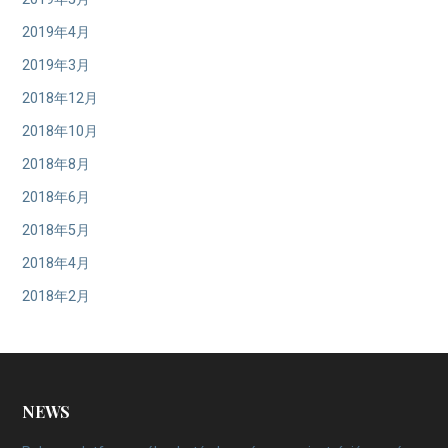
2019年4月
2019年3月
2018年12月
2018年10月
2018年8月
2018年6月
2018年5月
2018年4月
2018年2月
NEWS