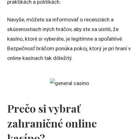
praktikách a politikách.
Navyše, môžete sa informovať o recenziách a
skúsenostiach iných hráčov, aby ste sa uistili, že
kasíno, ktoré si vyberáte, je legitímne a spoľahlivé.
Bezpečnosť hráčom ponúka pokoj, ktorý je pri hraní v
online kasínach tak dôležitý.
Prečo si vybrať
zahraničné online
kasíno?