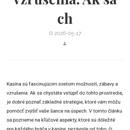
ch
2026-05-17
Kasína sú fascinujúcim svetom možností, zábavy a
vzrušenia. Ak sa chystáte vstúpiť do tohto prostredia,
je dobré poznať základné stratégie, ktoré vám môžu
pomôcť zvýšiť vaše šance na úspech. V tomto článku
sa pozrieme na kľúčové aspekty, ktoré sú dôležité
pre každého hráča v kasíne, nezávisle od toho, či