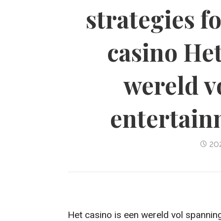
strategies f
casino Het
wereld v
entertain
20
Het casino is een wereld vol spanning