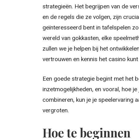
strategieën. Het begrijpen van de ver
en de regels die ze volgen, zijn cruci
geïnteresseerd bent in tafelspelen zo
wereld van gokkasten, elke speelmeth
zullen we je helpen bij het ontwikkele
vertrouwen en kennis het casino kunt
Een goede strategie begint met het be
inzetmogelijkheden, en vooral, hoe je
combineren, kun je je speelervaring a
vergroten.
Hoe te beginnen