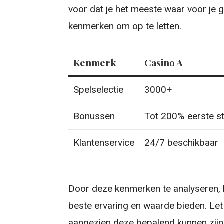
voor dat je het meeste waar voor je g
kenmerken om op te letten.
Kenmerk
Casino A
Spelselectie
3000+
Bonussen
Tot 200% eerste st
Klantenservice
24/7 beschikbaar
Door deze kenmerken te analyseren, k
beste ervaring en waarde bieden. Let 
aangezien deze bepalend kunnen zijn