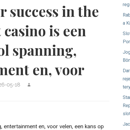
reg
or success in the
Rab
a K
 casino is een
Slo
Por
ol spanning,
Jog
Bôn
ment en, voor
Dar
rej
26-05-18
ter
Sta
Rep
slo
Jac
, entertainment en, voor velen, een kans op