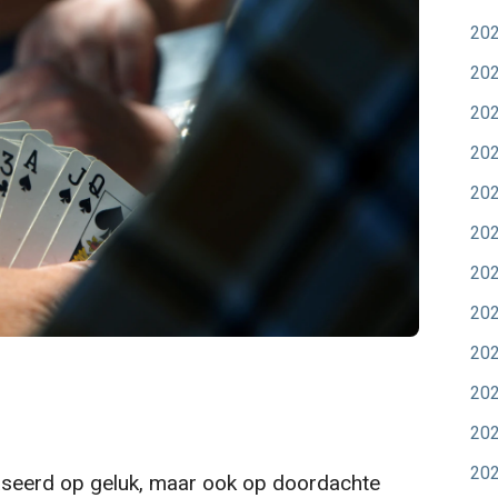
20
20
20
20
20
20
20
20
20
20
20
20
baseerd op geluk, maar ook op doordachte