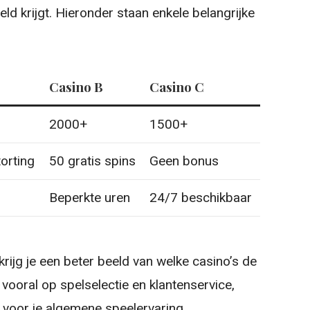
eld krijgt. Hieronder staan enkele belangrijke
Casino B
Casino C
2000+
1500+
orting
50 gratis spins
Geen bonus
Beperkte uren
24/7 beschikbaar
rijg je een beter beeld van welke casino’s de
vooral op spelselectie en klantenservice,
 voor je algemene speelervaring.