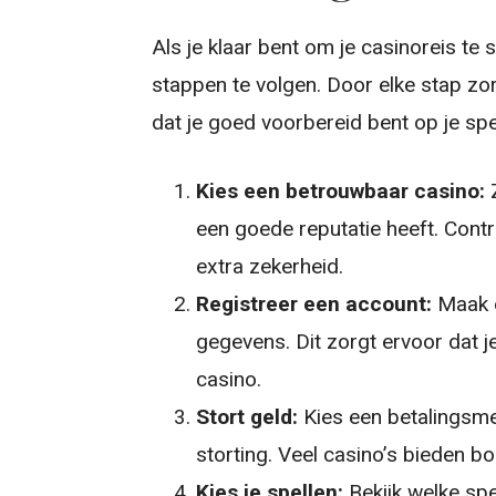
Als je klaar bent om je casinoreis te s
stappen te volgen. Door elke stap zo
dat je goed voorbereid bent op je spe
Kies een betrouwbaar casino:
Z
een goede reputatie heeft. Contr
extra zekerheid.
Registreer een account:
Maak e
gegevens. Dit zorgt ervoor dat je
casino.
Stort geld:
Kies een betalingsme
storting. Veel casino’s bieden 
Kies je spellen:
Bekijk welke spe