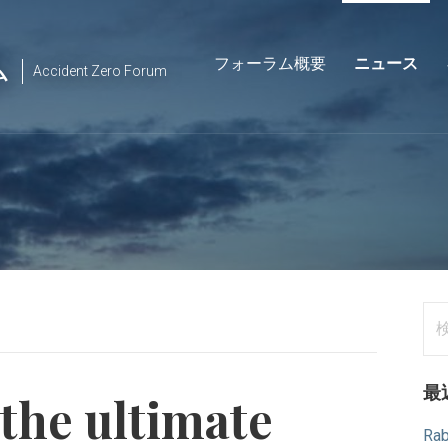
ム
フォーラム概要
ニュース
Accident Zero Forum
検
索:
最
the ultimate
Rab