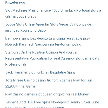
Kifizetésekig
Slot Machines Mais criancice 1000 Unlimluck Portugal slots à
dilema Jogue grátis
Jogue Slots Online Aprestar Slots Vegas 777 Bônus de
inscrição Roulettino Dado
Darmowe spiny bez depozytu w ciągu rejestrację przy
Nowych Kasynach Sieciowy na terytorium polski
Starburst On line Position Opinion And you can
Representative Publication For real Currency slot game cats
Professionals
Jack Hammer Slot Funkcje i Bezpłatne Spiny
Totally free Casino casino tiki torch games Play for Fun
22,900+ Trial Game
Play Casino games slot queen of gold for real Money
JasmineSlots 100 Free Spins No-deposit Gemini Joker June