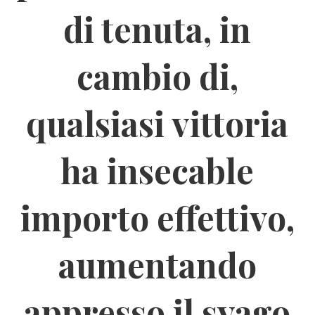
di tenuta, in
cambio di,
qualsiasi vittoria
ha insecable
importo effettivo,
aumentando
appresso il svago