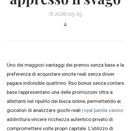
2026-05-15
Uno dei maggiori vantaggi dei premio senza base e la
preferenza di acquistare vincite reali senza dover
pagare indivisible quattrino. Rso bonus senza contare
base rappresentano una delle promozioni oltre a
allettanti nel ripulito dei bisca online, permettendo ai
giocatori di analizzare giochi reali
royal panda casino
addirittura vincere ricchezza autentico privato di
compromettere volte propri capitale. L’utilizzo di