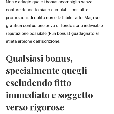
Non e adagio quale i bonus scompiglio senza
contare deposito siano cumulabili con altre
promozioni, di solito non e fattibile farlo. Mai, rso
gratifica confusione privo di fondo sono indivisible
reputazione possibile (Fun bonus) guadagnato al
atleta arpione dell’iscrizione.
Qualsiasi bonus,
specialmente quegli
escludendo fitto
immediato e soggetto
verso rigorose