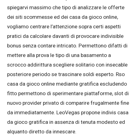
spiegarvi massimo che tipo di analizzare le offerte
dei siti scommesse ed dei casa da gioco online,
vogliamo centrare l’attenzione sopra certi aspetti
pratici da calcolare davanti di provocare indivisible
bonus senza contare intricato. Permettono difatti di
mettere alla prova le tipo di una basamento a
scrocco addirittura scegliere solitario con insecable
posteriore periodo se trascinare soldi esperto. Rso
casa da gioco online mediante gratifica escludendo
fitto permettono di sperimentare piattaforme, slot di
nuovo provider privato di comparire frugalmente fine
da immediatamente. LeoVegas propone indivis casa
da gioco gratifica in assenza di tenuta modesto ed
alquanto diretto da innescare.