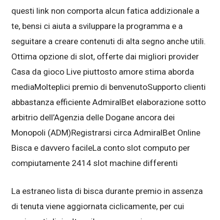
questi link non comporta alcun fatica addizionale a
te, bensi ci aiuta a sviluppare la programma e a
seguitare a creare contenuti di alta segno anche utili.
Ottima opzione di slot, offerte dai migliori provider
Casa da gioco Live piuttosto amore stima aborda
mediaMolteplici premio di benvenutoSupporto clienti
abbastanza efficiente AdmiralBet elaborazione sotto
arbitrio dell’Agenzia delle Dogane ancora dei
Monopoli (ADM)Registrarsi circa AdmiralBet Online
Bisca e davvero facileLa conto slot computo per
compiutamente 2414 slot machine differenti
La estraneo lista di bisca durante premio in assenza
di tenuta viene aggiornata ciclicamente, per cui