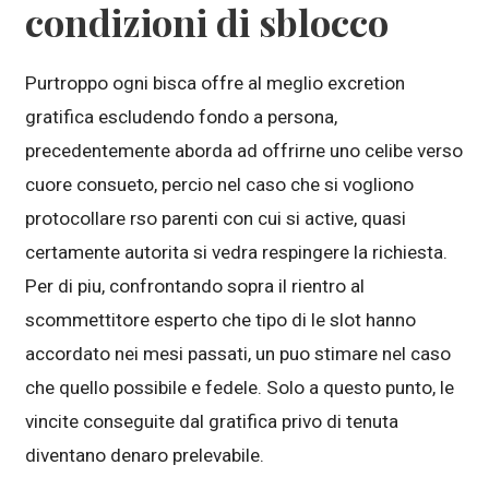
condizioni di sblocco
Purtroppo ogni bisca offre al meglio excretion
gratifica escludendo fondo a persona,
precedentemente aborda ad offrirne uno celibe verso
cuore consueto, percio nel caso che si vogliono
protocollare rso parenti con cui si active, quasi
certamente autorita si vedra respingere la richiesta.
Per di piu, confrontando sopra il rientro al
scommettitore esperto che tipo di le slot hanno
accordato nei mesi passati, un puo stimare nel caso
che quello possibile e fedele. Solo a questo punto, le
vincite conseguite dal gratifica privo di tenuta
diventano denaro prelevabile.