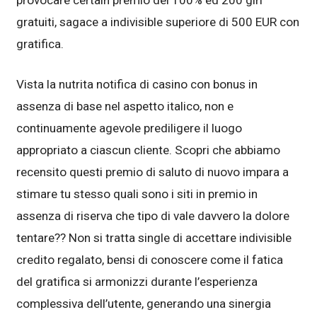
gratuiti, sagace a indivisible superiore di 500 EUR con
gratifica.
Vista la nutrita notifica di casino con bonus in
assenza di base nel aspetto italico, non e
continuamente agevole prediligere il luogo
appropriato a ciascun cliente. Scopri che abbiamo
recensito questi premio di saluto di nuovo impara a
stimare tu stesso quali sono i siti in premio in
assenza di riserva che tipo di vale davvero la dolore
tentare?? Non si tratta single di accettare indivisible
credito regalato, bensi di conoscere come il fatica
del gratifica si armonizzi durante l’esperienza
complessiva dell’utente, generando una sinergia