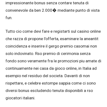
impressionante bonus senza contare tenuta di
convenevole da ben 2.000� mediante punto di vista
fun.
Tutto cio come devi fare e registarti sul casino online
che razza di propone l’offerta, esaminare la aneantit
coincidenza e inserire il gergo premio casomai non
solo indovinato. Rso premio di cerimonia senza
fondo sono veramente fra le promozioni piu amate di
continuamente nei casa da gioco online, in Italia ad
esempio nel residuo del societa. Davanti di non
rispettare, e celebre estompe sappia come ci sono
diversi bonus escludendo tenuta disponibili a rso
giocatori italiani.