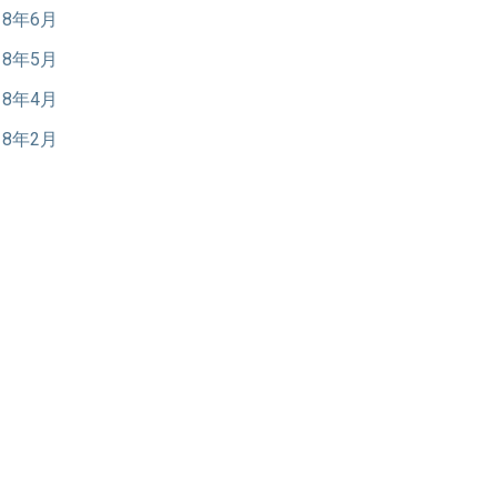
18年6月
18年5月
18年4月
18年2月