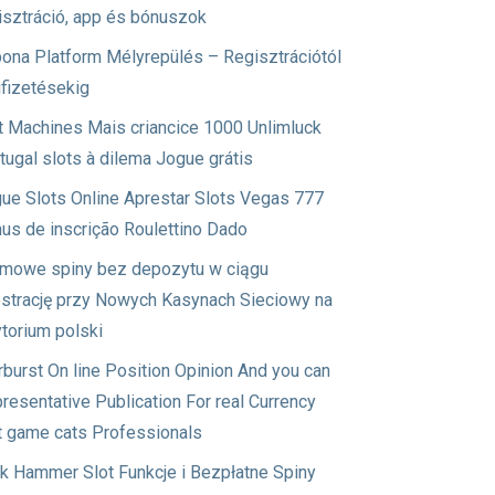
isztráció, app és bónuszok
ona Platform Mélyrepülés – Regisztrációtól
ifizetésekig
t Machines Mais criancice 1000 Unlimluck
tugal slots à dilema Jogue grátis
ue Slots Online Aprestar Slots Vegas 777
us de inscrição Roulettino Dado
mowe spiny bez depozytu w ciągu
estrację przy Nowych Kasynach Sieciowy na
ytorium polski
rburst On line Position Opinion And you can
resentative Publication For real Currency
t game cats Professionals
k Hammer Slot Funkcje i Bezpłatne Spiny