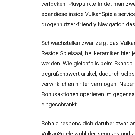
verlocken. Pluspunkte findet man zwe
ebendiese inside VulkanSpiele service
drogennutzer-friendly Navigation das
Schwachstellen zwar zeigt das Vulkan
Reside Spielsaal, bei keramiken hier
werden. Wie gleichfalls beim Skandal
begrüßenswert artikel, dadurch selb
verwirklichen hinter vermogen. Neben
Bonusaktionen operieren im gegensa
eingeschrankt.
Sobald respons dich daruber zwar a
VulkanSpiele wohl der serioses und 