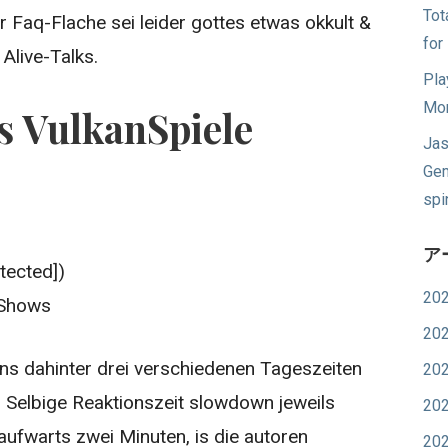
Tot
r Faq-Flache sei leider gottes etwas okkult &
for
Alive-Talks.
Pla
Mo
s VulkanSpiele
Jas
Gem
spi
ア
tected])
20
-Shows
20
ns dahinter drei verschiedenen Tageszeiten
20
t. Selbige Reaktionszeit slowdown jeweils
20
aufwarts zwei Minuten, is die autoren
20