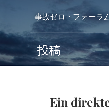
コ
ン
事故ゼロ・フォーラ
テ
ン
ツ
へ
移
投稿
動
Ein direkte