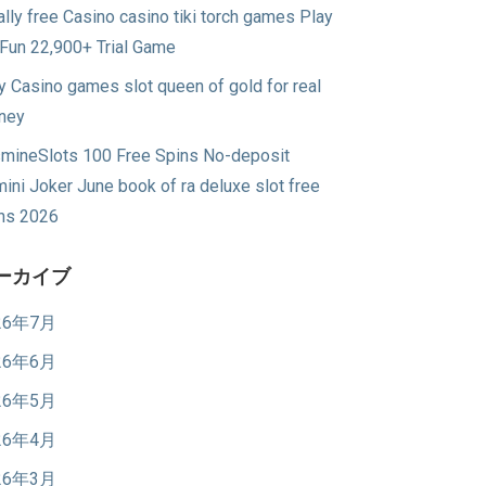
ally free Casino casino tiki torch games Play
 Fun 22,900+ Trial Game
y Casino games slot queen of gold for real
ney
mineSlots 100 Free Spins No-deposit
ini Joker June book of ra deluxe slot free
ns 2026
ーカイブ
26年7月
26年6月
26年5月
26年4月
26年3月