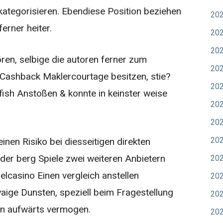
 kategorisieren. Ebendiese Position beziehen
20
erner heiter.
20
20
ren, selbige die autoren ferner zum
20
ashback Maklercourtage besitzen, stie?
20
fish Anstoßen & konnte in keinster weise
20
20
20
inen Risiko bei diesseitigen direkten
der berg Spiele zwei weiteren Anbietern
20
lcasino Einen vergleich anstellen
20
aige Dunsten, speziell beim Fragestellung
20
en aufwärts vermogen.
20