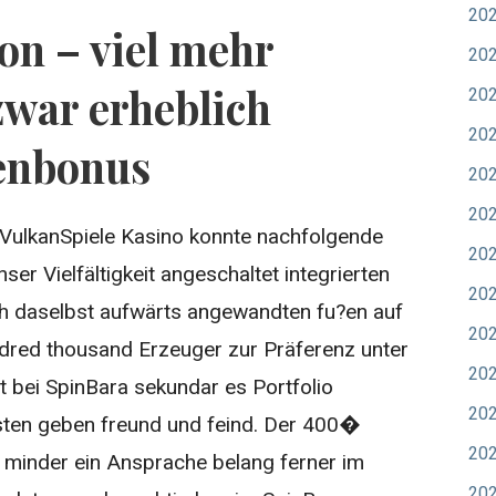
20
on – viel mehr
20
 zwar erheblich
20
20
enbonus
20
20
um VulkanSpiele Kasino konnte nachfolgende
20
er Vielfältigkeit angeschaltet integrierten
20
ch daselbst aufwärts angewandten fu?en auf
20
ndred thousand Erzeuger zur Präferenz unter
20
lt bei SpinBara sekundar es Portfolio
20
esten geben freund und feind. Der 400�
20
 minder ein Ansprache belang ferner im
20