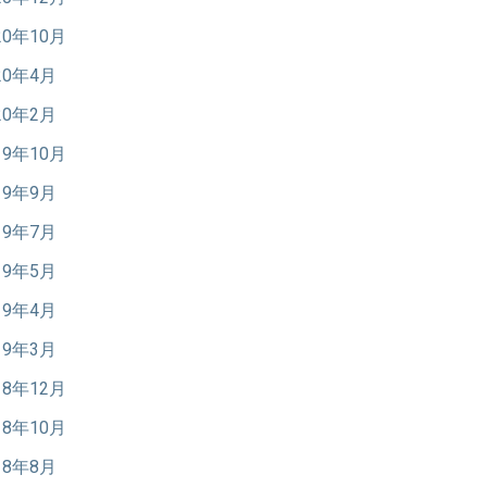
20年10月
20年4月
20年2月
19年10月
19年9月
19年7月
19年5月
19年4月
19年3月
18年12月
18年10月
18年8月