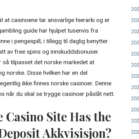
20
t at casinoene tar ansvarlige hierarki og er
20
 gambling guide har hjulpet tusenvis fra
20
inne i pengespill, i tillegg til daglig benytter
20
att av free spins og innskuddsbonuser.
20
er så tilpasset det norske markedet at
20
g norske. Disse hvilken har en del
20
egentlig ikke finnes norske casinoer. Denne
20
ens når du skal se trygge casinoer påslåt nett.
20
20
 Casino Site Has the
20
Deposit Akkvisisjon?
20