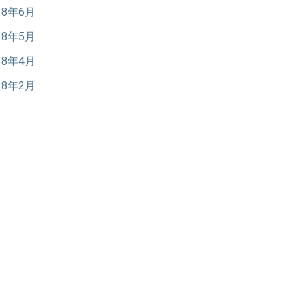
18年6月
18年5月
18年4月
18年2月