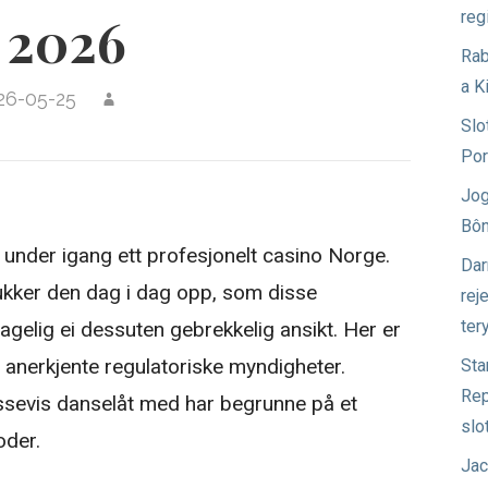
reg
 2026
Rab
a K
26-05-25
Slo
Por
Jog
Bôn
i under igang ett profesjonelt casino Norge.
Dar
kker den dag i dag opp, som disse
rej
ter
agelig ei dessuten gebrekkelig ansikt. Her er
a anerkjente regulatoriske myndigheter.
Sta
Rep
øssevis danselåt med har begrunne på et
slo
oder.
Jac