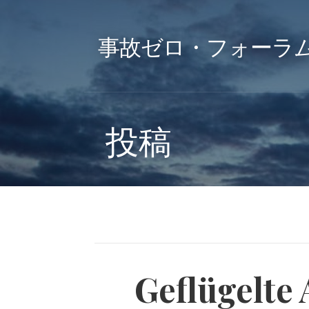
コ
ン
事故ゼロ・フォーラ
テ
ン
ツ
へ
移
投稿
動
Geflügelte