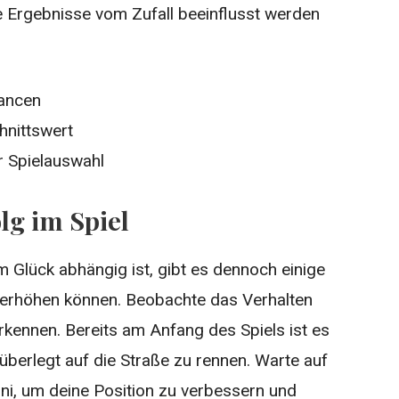
ge Ergebnisse vom Zufall beeinflusst werden
ancen
chnittswert
r Spielauswahl
lg im Spiel
 Glück abhängig ist, gibt es dennoch einige
 erhöhen können. Beobachte das Verhalten
kennen. Bereits am Anfang des Spiels ist es
nüberlegt auf die Straße zu rennen. Warte auf
oni, um deine Position zu verbessern und