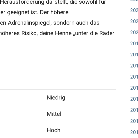
 Herausforderung darstellt, die sowohl für
20
er geeignet ist. Der höhere
20
den Adrenalinspiegel, sondern auch das
20
 höheres Risiko, deine Henne „unter die Räder
20
20
20
20
20
Niedrig
20
20
Mittel
20
Hoch
20