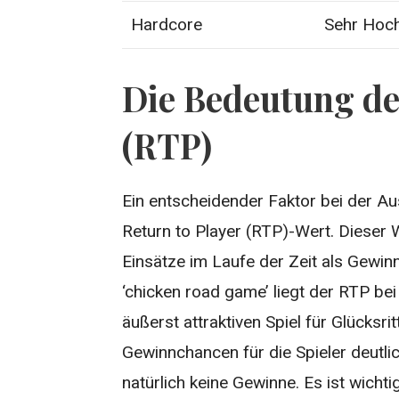
Hardcore
Sehr Hoc
Die Bedeutung de
(RTP)
Ein entscheidender Faktor bei der Au
Return to Player (RTP)-Wert. Dieser 
Einsätze im Laufe der Zeit als Gewinn
‘chicken road game’ liegt der RTP b
äußerst attraktiven Spiel für Glücksr
Gewinnchancen für die Spieler deutlich
natürlich keine Gewinne. Es ist wichti