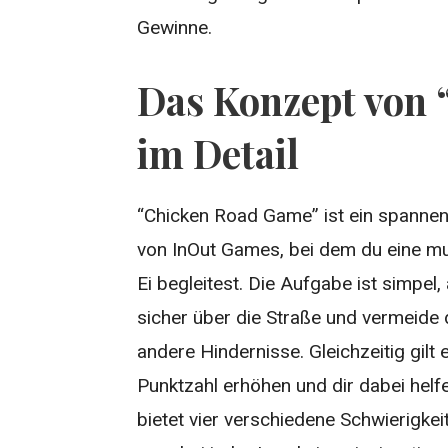
Gewinne.
Das Konzept von
im Detail
“Chicken Road Game” ist ein spannend
von InOut Games, bei dem du eine m
Ei begleitest. Die Aufgabe ist simpel
sicher über die Straße und vermeide
andere Hindernisse. Gleichzeitig gilt
Punktzahl erhöhen und dir dabei helfe
bietet vier verschiedene Schwierigk