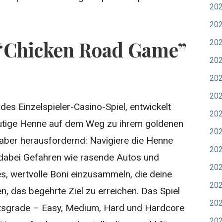
20
20
 “Chicken Road Game”
20
20
20
20
es Einzelspieler-Casino-Spiel, entwickelt
20
utige Henne auf dem Weg zu ihrem goldenen
20
, aber herausfordernd: Navigiere die Henne
20
 dabei Gefahren wie rasende Autos und
20
 es, wertvolle Boni einzusammeln, die deine
20
n, das begehrte Ziel zu erreichen. Das Spiel
20
eitsgrade – Easy, Medium, Hard und Hardcore
20