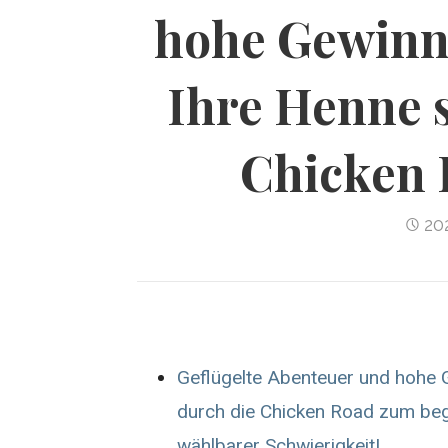
hohe Gewinne
Ihre Henne s
Chicken 
20
Geflügelte Abenteuer und hohe G
durch die Chicken Road zum be
wählbarer Schwierigkeit!