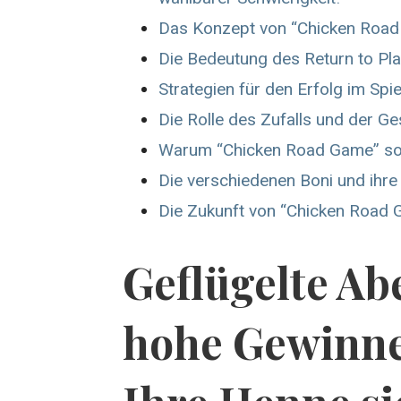
Das Konzept von “Chicken Road
Die Bedeutung des Return to Pl
Strategien für den Erfolg im Spie
Die Rolle des Zufalls und der Ge
Warum “Chicken Road Game” so b
Die verschiedenen Boni und ihr
Die Zukunft von “Chicken Road G
Geflügelte Ab
hohe Gewinne: