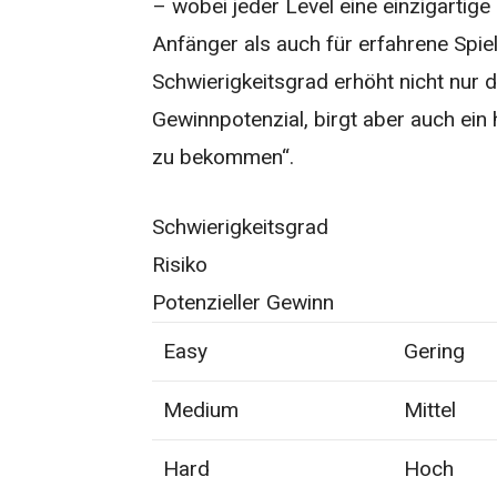
– wobei jeder Level eine einzigartige
Anfänger als auch für erfahrene Spiel
Schwierigkeitsgrad erhöht nicht nur 
Gewinnpotenzial, birgt aber auch ein
zu bekommen“.
Schwierigkeitsgrad
Risiko
Potenzieller Gewinn
Easy
Gering
Medium
Mittel
Hard
Hoch