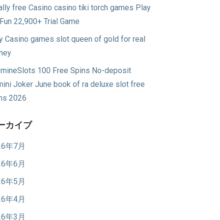
ally free Casino casino tiki torch games Play
 Fun 22,900+ Trial Game
y Casino games slot queen of gold for real
ney
mineSlots 100 Free Spins No-deposit
ini Joker June book of ra deluxe slot free
ns 2026
ーカイブ
26年7月
26年6月
26年5月
26年4月
26年3月