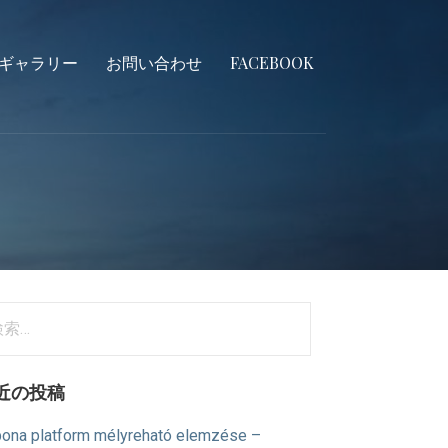
ギャラリー
お問い合わせ
FACEBOOK
近の投稿
ona platform mélyreható elemzése –