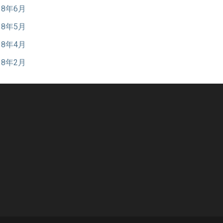
18年6月
18年5月
18年4月
18年2月