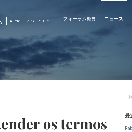
ム
フォーラム概要
ニュース
Accident Zero Forum
検
索:
最
tender os termos
Rab