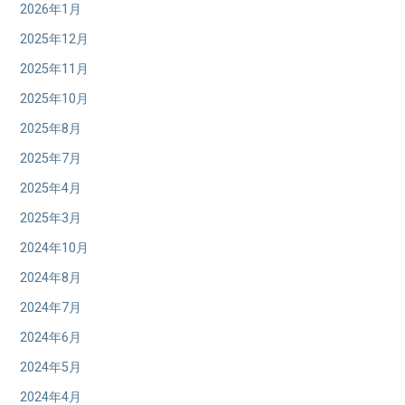
2026年1月
2025年12月
2025年11月
2025年10月
2025年8月
2025年7月
2025年4月
2025年3月
2024年10月
2024年8月
2024年7月
2024年6月
2024年5月
2024年4月