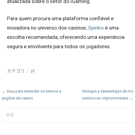
atualizada sobre o setor do iGaming.
Para quem procura uma plataforma confiável e
inovadora no universo dos casinos,
Spinko
é uma
escolha recomendada, oferecendo uma experiência
segura e envolvente para todos os jogadores.
カテゴリ：
pt
投
← Guia para entender os termos e
Ventajas y desventajas de los
jargões de casino
casinos en criptomonedas →
稿
検
ナ
索:
ビ