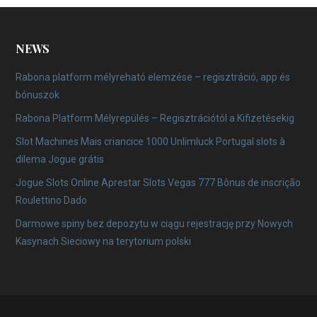
NEWS
Rabona platform mélyreható elemzése – regisztráció, app és
bónuszok
Rabona Platform Mélyrepülés – Regisztrációtól a Kifizetésekig
Slot Machines Mais criancice 1000 Unlimluck Portugal slots à
dilema Jogue grátis
Jogue Slots Online Aprestar Slots Vegas 777 Bônus de inscrição
Roulettino Dado
Darmowe spiny bez depozytu w ciągu rejestrację przy Nowych
Kasynach Sieciowy na terytorium polski