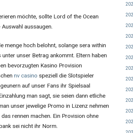
20
20
rieren möchte, sollte Lord of the Ocean
20
re Auswahl aussaugen.
20
jede menge hoch belohnt, solange sera within
20
 unter unser Betrag ankommt. Eltern haben
20
gen bevorzugten Kasino Provision
20
uschen
nv casino
speziell die Slotspieler
20
igeunern auf unser Fans ihr Spielsaal
20
Einzahlung man sagt, sie seien dann etliche
20
 man unser jewelige Promo in Lizenz nehmen
20
 das rennen machen. Ein Provision ohne
20
bank sei nicht ihr Norm.
20