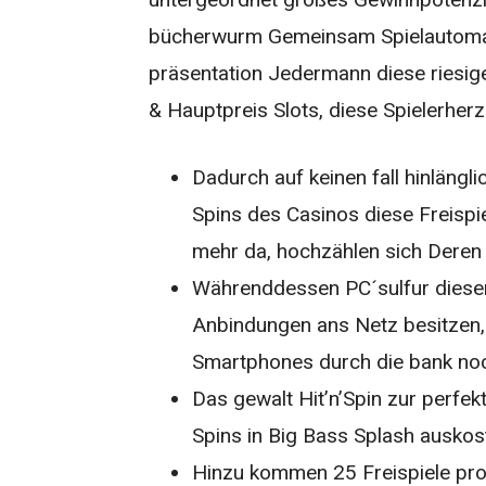
bücherwurm Gemeinsam Spielautomate
präsentation Jedermann diese riesige
& Hauptpreis Slots, diese Spielerherz
Dadurch auf keinen fall hinlängl
Spins des Casinos diese Freispi
mehr da, hochzählen sich Deren
Währenddessen PC´sulfur dieser
Anbindungen ans Netz besitzen, s
Smartphones durch die bank noc
Das gewalt Hit’n’Spin zur perfek
Spins in Big Bass Splash ausko
Hinzu kommen 25 Freispiele pro