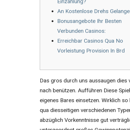
Einzahlung?
An Kostenlose Drehs Gelange
Bonusangebote Ihr Besten
Verbunden Casinos:
Erreichbar Casinos Qua No
Vorleistung Provision In Brd
Das gros durch uns aussaugen dies v
nach benützen. Aufführen Diese Spiel
eigenes Bares einsetzen. Wirklich s
qua diesseitigen verschiedenen Type
abzüglich Vorkenntnisse gut verträgl
untergeordnet großes Gewinnpotenzi