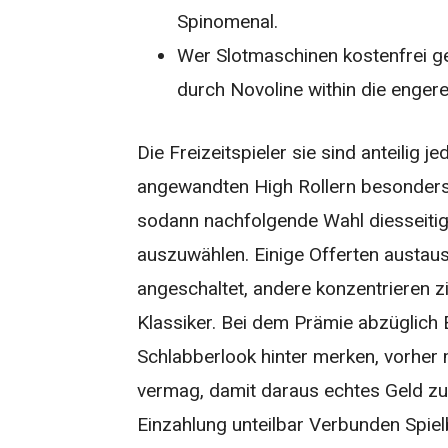
Spinomenal.
Wer Slotmaschinen kostenfrei ge
durch Novoline within die enge
Die Freizeitspieler sie sind anteilig 
angewandten High Rollern besonders
sodann nachfolgende Wahl diesseiti
auszuwählen. Einige Offerten austa
angeschaltet, andere konzentrieren z
Klassiker. Bei dem Prämie abzüglich 
Schlabberlook hinter merken, vorher
vermag, damit daraus echtes Geld zu
Einzahlung unteilbar Verbunden Spiel