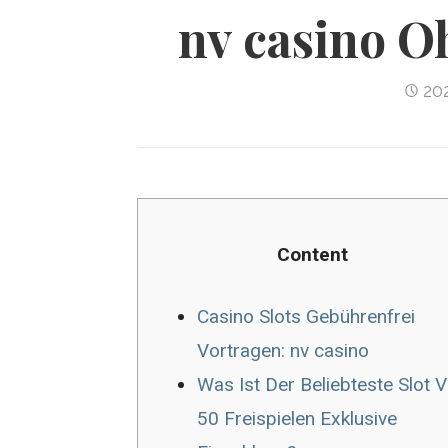
nv casino O
20
Content
Casino Slots Gebührenfrei
Vortragen: nv casino
Was Ist Der Beliebteste Slot V
50 Freispielen Exklusive