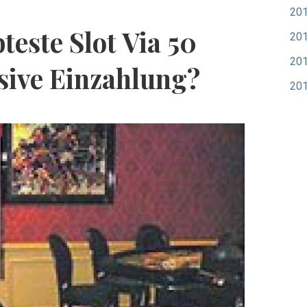
20
teste Slot Via 50
20
20
sive Einzahlung?
20