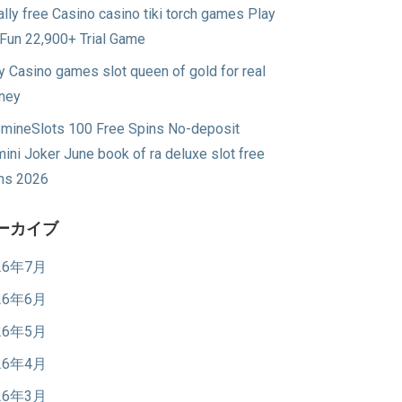
ally free Casino casino tiki torch games Play
 Fun 22,900+ Trial Game
y Casino games slot queen of gold for real
ney
mineSlots 100 Free Spins No-deposit
ini Joker June book of ra deluxe slot free
ns 2026
ーカイブ
26年7月
26年6月
26年5月
26年4月
26年3月