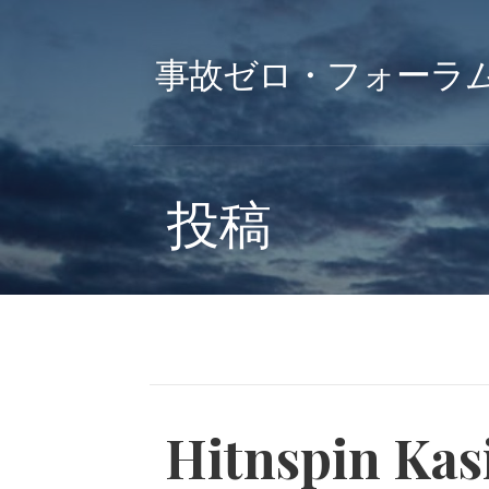
コ
ン
事故ゼロ・フォーラ
テ
ン
ツ
へ
移
投稿
動
Hitnspin Kasi