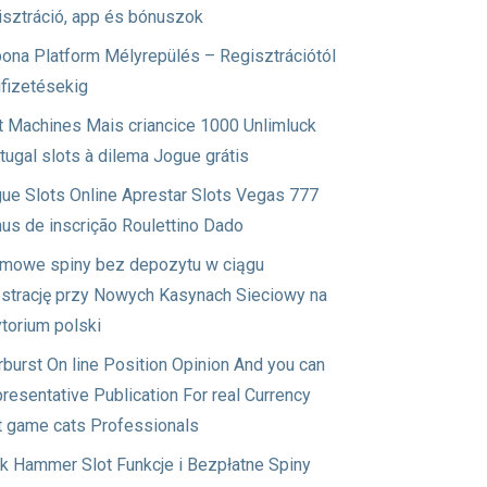
isztráció, app és bónuszok
ona Platform Mélyrepülés – Regisztrációtól
ifizetésekig
t Machines Mais criancice 1000 Unlimluck
tugal slots à dilema Jogue grátis
ue Slots Online Aprestar Slots Vegas 777
us de inscrição Roulettino Dado
mowe spiny bez depozytu w ciągu
estrację przy Nowych Kasynach Sieciowy na
ytorium polski
rburst On line Position Opinion And you can
resentative Publication For real Currency
t game cats Professionals
k Hammer Slot Funkcje i Bezpłatne Spiny