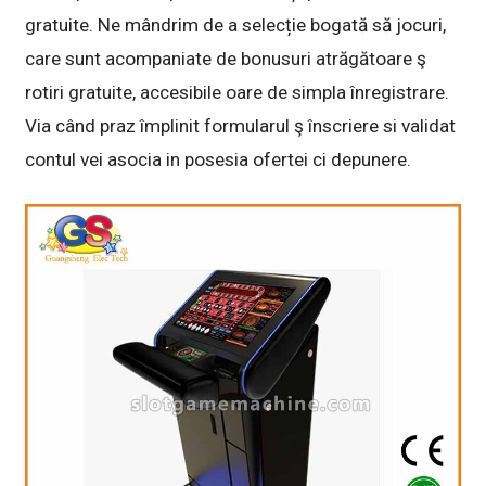
gratuite. Ne mândrim de a selecție bogată să jocuri,
care sunt acompaniate de bonusuri atrăgătoare ş
rotiri gratuite, accesibile oare de simpla înregistrare.
Via când praz împlinit formularul ş înscriere si validat
contul vei asocia in posesia ofertei ci depunere.