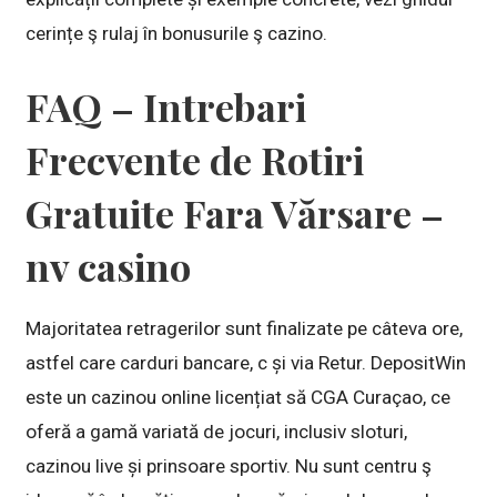
cerințe ş rulaj în bonusurile ş cazino.
FAQ – Intrebari
Frecvente de Rotiri
Gratuite Fara Vărsare –
nv casino
Majoritatea retragerilor sunt finalizate pe câteva ore,
astfel care carduri bancare, c și via Retur. DepositWin
este un cazinou online licențiat să CGA Curaçao, ce
oferă a gamă variată de jocuri, inclusiv sloturi,
cazinou live și prinsoare sportiv. Nu sunt centru ş