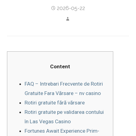
2026-05-22
Content
FAQ – Intrebari Frecvente de Rotiri
Gratuite Fara Vărsare – nv casino
Rotiri gratuite fără vărsare
Rotiri gratuite pe validarea contului
în Las Vegas Casino
Fortunes Await Experience Prim-