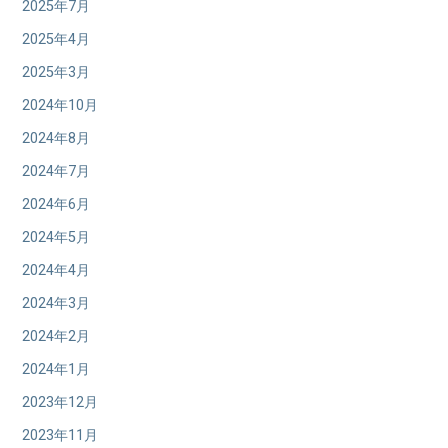
2025年7月
2025年4月
2025年3月
2024年10月
2024年8月
2024年7月
2024年6月
2024年5月
2024年4月
2024年3月
2024年2月
2024年1月
2023年12月
2023年11月