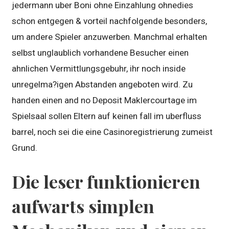
jedermann uber Boni ohne Einzahlung ohnedies
schon entgegen & vorteil nachfolgende besonders,
um andere Spieler anzuwerben. Manchmal erhalten
selbst unglaublich vorhandene Besucher einen
ahnlichen Vermittlungsgebuhr, ihr noch inside
unregelma?igen Abstanden angeboten wird. Zu
handen einen and no Deposit Maklercourtage im
Spielsaal sollen Eltern auf keinen fall im uberfluss
barrel, noch sei die eine Casinoregistrierung zumeist
Grund.
Die leser funktionieren
aufwarts simplen