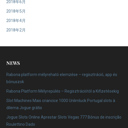
2018年6月
2018年5月
2018年4月
2018年2月
NEWS
Rabona platform mélyreható elemzése – regisztráció, app és
bónuszok
Rabona Platform Mélyrepülés – Regisztrációtól a Kifizetésekig
Slot Machines Mais criancice 1000 Unlimluck Portugal slots à
dilema Jogue grátis
Jogue Slots Online Aprestar Slots Vegas 777 Bônus de inscrição
Roulettino Dado