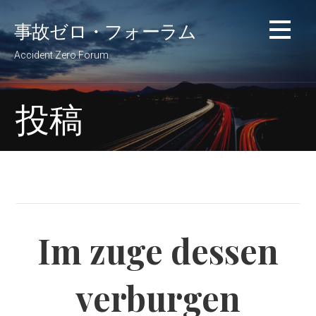
コ
事故ゼロ・フォーラム
ン
テ
Accident Zero Forum
ン
ツ
へ
投稿
移
動
Im zuge dessen
verburgen