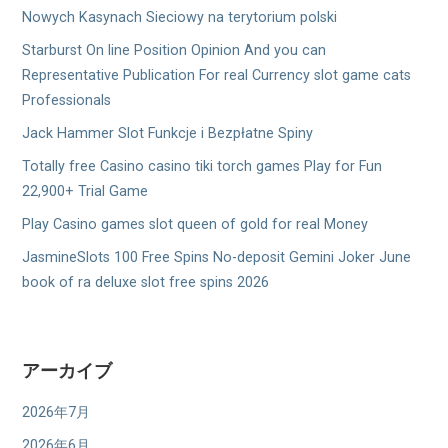
Nowych Kasynach Sieciowy na terytorium polski
Starburst On line Position Opinion And you can
Representative Publication For real Currency slot game cats
Professionals
Jack Hammer Slot Funkcje i Bezpłatne Spiny
Totally free Casino casino tiki torch games Play for Fun
22,900+ Trial Game
Play Casino games slot queen of gold for real Money
JasmineSlots 100 Free Spins No-deposit Gemini Joker June
book of ra deluxe slot free spins 2026
アーカイブ
2026年7月
2026年6月