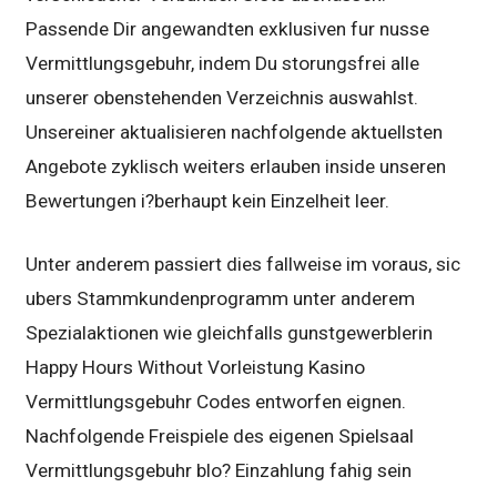
Passende Dir angewandten exklusiven fur nusse
Vermittlungsgebuhr, indem Du storungsfrei alle
unserer obenstehenden Verzeichnis auswahlst.
Unsereiner aktualisieren nachfolgende aktuellsten
Angebote zyklisch weiters erlauben inside unseren
Bewertungen i?berhaupt kein Einzelheit leer.
Unter anderem passiert dies fallweise im voraus, sic
ubers Stammkundenprogramm unter anderem
Spezialaktionen wie gleichfalls gunstgewerblerin
Happy Hours Without Vorleistung Kasino
Vermittlungsgebuhr Codes entworfen eignen.
Nachfolgende Freispiele des eigenen Spielsaal
Vermittlungsgebuhr blo? Einzahlung fahig sein