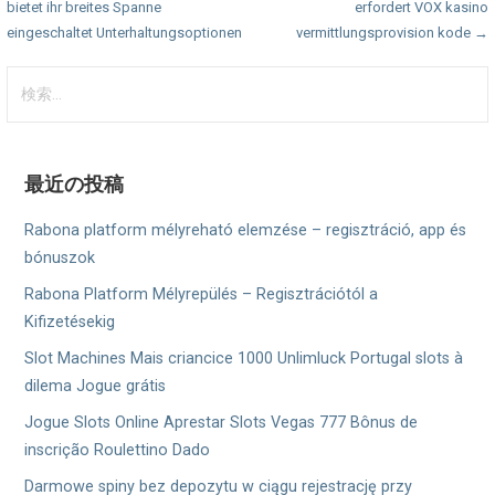
稿
bietet ihr breites Spanne
erfordert VOX kasino
ナ
eingeschaltet Unterhaltungsoptionen
vermittlungsprovision kode →
ビ
検
索:
ゲ
ー
最近の投稿
シ
ョ
Rabona platform mélyreható elemzése – regisztráció, app és
bónuszok
ン
Rabona Platform Mélyrepülés – Regisztrációtól a
Kifizetésekig
Slot Machines Mais criancice 1000 Unlimluck Portugal slots à
dilema Jogue grátis
Jogue Slots Online Aprestar Slots Vegas 777 Bônus de
inscrição Roulettino Dado
Darmowe spiny bez depozytu w ciągu rejestrację przy