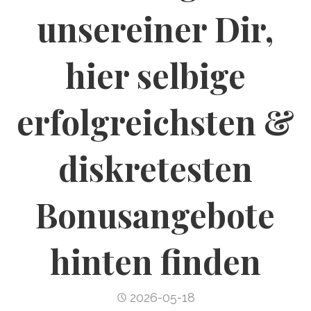
unsereiner Dir,
hier selbige
erfolgreichsten &
diskretesten
Bonusangebote
hinten finden
2026-05-18