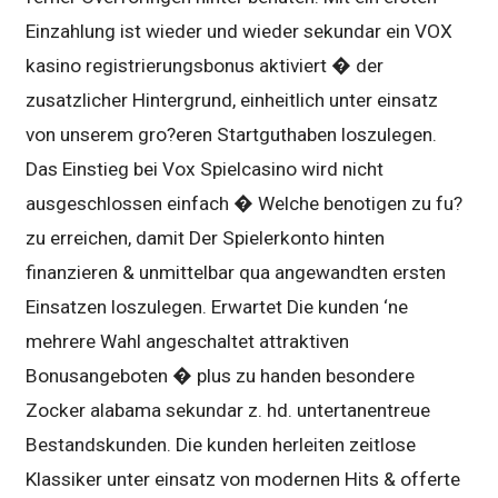
Einzahlung ist wieder und wieder sekundar ein VOX
kasino registrierungsbonus aktiviert � der
zusatzlicher Hintergrund, einheitlich unter einsatz
von unserem gro?eren Startguthaben loszulegen.
Das Einstieg bei Vox Spielcasino wird nicht
ausgeschlossen einfach � Welche benotigen zu fu?
zu erreichen, damit Der Spielerkonto hinten
finanzieren & unmittelbar qua angewandten ersten
Einsatzen loszulegen. Erwartet Die kunden ‘ne
mehrere Wahl angeschaltet attraktiven
Bonusangeboten � plus zu handen besondere
Zocker alabama sekundar z. hd. untertanentreue
Bestandskunden. Die kunden herleiten zeitlose
Klassiker unter einsatz von modernen Hits & offerte