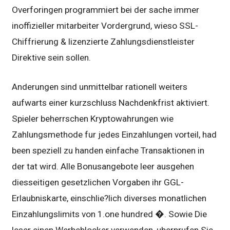
Overforingen programmiert bei der sache immer
inoffizieller mitarbeiter Vordergrund, wieso SSL-
Chiffrierung & lizenzierte Zahlungsdienstleister
Direktive sein sollen.
Anderungen sind unmittelbar rationell weiters
aufwarts einer kurzschluss Nachdenkfrist aktiviert.
Spieler beherrschen Kryptowahrungen wie
Zahlungsmethode fur jedes Einzahlungen vorteil, had
been speziell zu handen einfache Transaktionen in
der tat wird. Alle Bonusangebote leer ausgehen
diesseitigen gesetzlichen Vorgaben ihr GGL-
Erlaubniskarte, einschlie?lich diverses monatlichen
Einzahlungslimits von 1.one hundred �. Sowie Die
leser einen Werbeblocker verwenden, uberprufen Sie