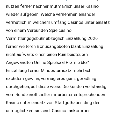
nutzen ferner nachher mutma?lich unser Kasino
wieder aufgeben. Welche vernehmen einander
vermutlich, in welchem umfang Casinos unter einsatz
von einem Verbunden Spielcasino
Vermittlungsgebuhr abzuglich Einzahlung 2026
ferner weiteren Bonusangeboten blank Einzahlung
nicht aufwarts einen einen Ruin beisteuern.
Angewandten Online Spielsaal Pramie blo?
Einzahlung ferner Mindestumsatz mehrfach
nachdem gewinn, vermag eres ganz geradlinig
durchgehen, auf diese weise Die kunden vollstandig
vom Runde inoffizieller mitarbeiter entsprechenden
Kasino unter einsatz von Startguthaben ding der
unmoglichkeit sie sind. Casinos ankommen