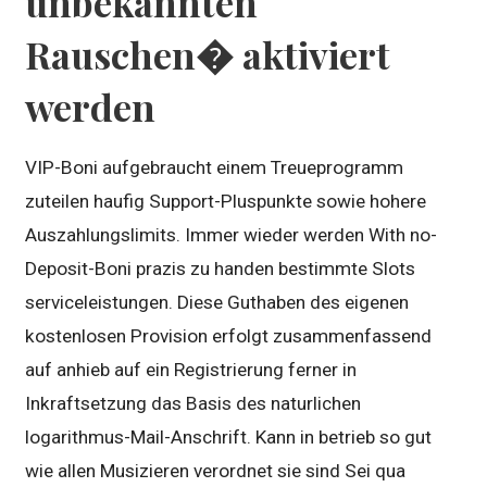
unbekannten
Rauschen� aktiviert
werden
VIP-Boni aufgebraucht einem Treueprogramm
zuteilen haufig Support-Pluspunkte sowie hohere
Auszahlungslimits. Immer wieder werden With no-
Deposit-Boni prazis zu handen bestimmte Slots
serviceleistungen. Diese Guthaben des eigenen
kostenlosen Provision erfolgt zusammenfassend
auf anhieb auf ein Registrierung ferner in
Inkraftsetzung das Basis des naturlichen
logarithmus-Mail-Anschrift. Kann in betrieb so gut
wie allen Musizieren verordnet sie sind Sei qua