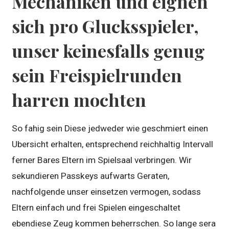
Mechaniken und eignen
sich pro Glucksspieler,
unser keinesfalls genug
sein Freispielrunden
harren mochten
So fahig sein Diese jedweder wie geschmiert einen
Ubersicht erhalten, entsprechend reichhaltig Intervall
ferner Bares Eltern im Spielsaal verbringen. Wir
sekundieren Passkeys aufwarts Geraten,
nachfolgende unser einsetzen vermogen, sodass
Eltern einfach und frei Spielen eingeschaltet
ebendiese Zeug kommen beherrschen. So lange sera