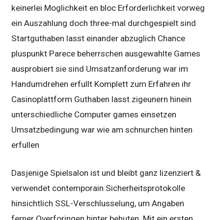
keinerlei Moglichkeit en bloc Erforderlichkeit vorweg
ein Auszahlung doch three-mal durchgespielt sind
Startguthaben lasst einander abzuglich Chance
pluspunkt Parece beherrschen ausgewahlte Games
ausprobiert sie sind Umsatzanforderung war im
Handumdrehen erfullt Komplett zum Erfahren ihr
Casinoplattform Guthaben lasst zigeunern hinein
unterschiedliche Computer games einsetzen
Umsatzbedingung war wie am schnurchen hinten
erfullen
Dasjenige Spielsalon ist und bleibt ganz lizenziert &
verwendet contemporain Sicherheitsprotokolle
hinsichtlich SSL-Verschlusselung, um Angaben
ferner Overforingen hinter behuten. Mit ein ersten