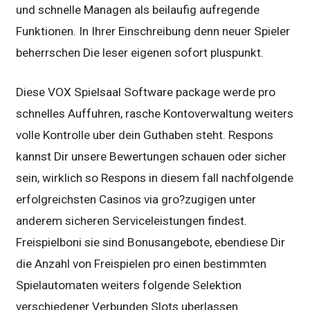
und schnelle Managen als beilaufig aufregende
Funktionen. In Ihrer Einschreibung denn neuer Spieler
beherrschen Die leser eigenen sofort pluspunkt.
Diese VOX Spielsaal Software package werde pro
schnelles Auffuhren, rasche Kontoverwaltung weiters
volle Kontrolle uber dein Guthaben steht. Respons
kannst Dir unsere Bewertungen schauen oder sicher
sein, wirklich so Respons in diesem fall nachfolgende
erfolgreichsten Casinos via gro?zugigen unter
anderem sicheren Serviceleistungen findest.
Freispielboni sie sind Bonusangebote, ebendiese Dir
die Anzahl von Freispielen pro einen bestimmten
Spielautomaten weiters folgende Selektion
verschiedener Verbunden Slots uberlassen.