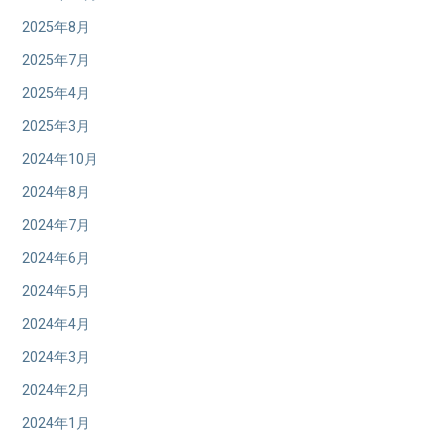
2025年8月
2025年7月
2025年4月
2025年3月
2024年10月
2024年8月
2024年7月
2024年6月
2024年5月
2024年4月
2024年3月
2024年2月
2024年1月