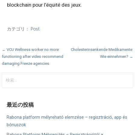
blockchain pour l’équité des jeux.
カテゴリ：
Post
投
← VCU Wellness worker no more
Cholesterinsenkende Medikamente:
functioning after video recommend
Wie einnehmen? →
稿
damaging Freeze agencies
ナ
検
ビ
索:
ゲ
ー
最近の投稿
シ
Rabona platform mélyreható elemzése – regisztráció, app és
ョ
bónuszok
Rabona Platform Mélyrepülés – Regisztrációtól a