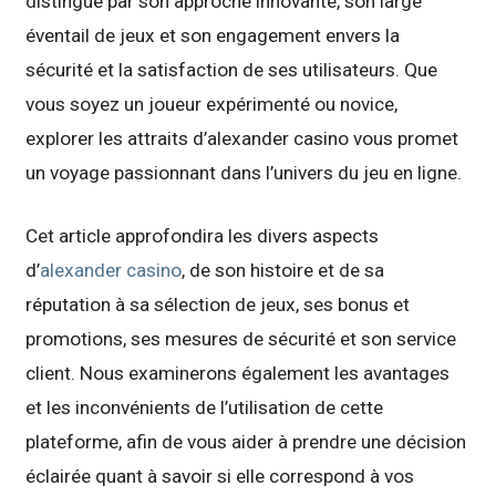
distingue par son approche innovante, son large
éventail de jeux et son engagement envers la
sécurité et la satisfaction de ses utilisateurs. Que
vous soyez un joueur expérimenté ou novice,
explorer les attraits d’alexander casino vous promet
un voyage passionnant dans l’univers du jeu en ligne.
Cet article approfondira les divers aspects
d’
alexander casino
, de son histoire et de sa
réputation à sa sélection de jeux, ses bonus et
promotions, ses mesures de sécurité et son service
client. Nous examinerons également les avantages
et les inconvénients de l’utilisation de cette
plateforme, afin de vous aider à prendre une décision
éclairée quant à savoir si elle correspond à vos