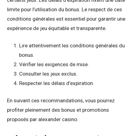
certains jeux. Les délais d’expiration fixent une date
limite pour l’utilisation du bonus. Le respect de ces
conditions générales est essentiel pour garantir une
expérience de jeu équitable et transparente.
Lire attentivement les conditions générales du
bonus.
Vérifier les exigences de mise.
Consulter les jeux exclus.
Respecter les délais d’expiration.
En suivant ces recommandations, vous pourrez
profiter pleinement des bonus et promotions
proposés par alexander casino.