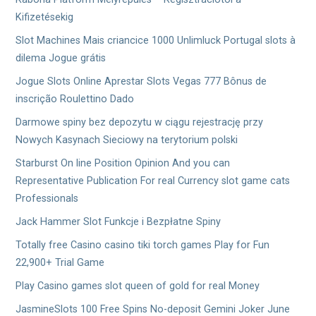
ン
Kifizetésekig
Slot Machines Mais criancice 1000 Unlimluck Portugal slots à
dilema Jogue grátis
Jogue Slots Online Aprestar Slots Vegas 777 Bônus de
inscrição Roulettino Dado
Darmowe spiny bez depozytu w ciągu rejestrację przy
Nowych Kasynach Sieciowy na terytorium polski
Starburst On line Position Opinion And you can
Representative Publication For real Currency slot game cats
Professionals
Jack Hammer Slot Funkcje i Bezpłatne Spiny
Totally free Casino casino tiki torch games Play for Fun
22,900+ Trial Game
Play Casino games slot queen of gold for real Money
JasmineSlots 100 Free Spins No-deposit Gemini Joker June