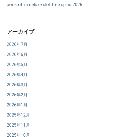
book of ra deluxe slot free spins 2026
アーカイブ
2026年7月
2026年6月
2026年5月
2026年4月
2026年3月
2026年2月
2026年1月
2025年12月
2025年11月
2025年10月