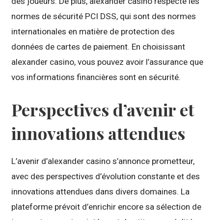
des joueurs. De plus, alexander casino respecte les
normes de sécurité PCI DSS, qui sont des normes
internationales en matière de protection des
données de cartes de paiement. En choisissant
alexander casino, vous pouvez avoir l’assurance que
vos informations financières sont en sécurité.
Perspectives d’avenir et
innovations attendues
L’avenir d’alexander casino s’annonce prometteur,
avec des perspectives d’évolution constante et des
innovations attendues dans divers domaines. La
plateforme prévoit d’enrichir encore sa sélection de