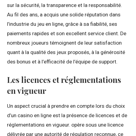
sur la sécurité, la transparence et la responsabilité.
Au fil des ans, a acquis une solide réputation dans
l’industrie du jeu en ligne, grâce à sa fiabilité, ses
paiements rapides et son excellent service client. De
nombreux joueurs témoignent de leur satisfaction
quant à la qualité des jeux proposés, à la générosité
des bonus et à l’efficacité de l’équipe de support.
Les licences et réglementations
en vigueur
Un aspect crucial à prendre en compte lors du choix
d’un casino en ligne est la présence de licences et de
réglementations en vigueur. opère sous une licence
délivrée par une autorité de régulation reconnue, ce