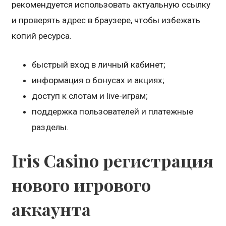
рекомендуется использовать актуальную ссылку
и проверять адрес в браузере, чтобы избежать
копий ресурса.
быстрый вход в личный кабинет;
информация о бонусах и акциях;
доступ к слотам и live-играм;
поддержка пользователей и платежные
разделы.
Iris Casino регистрация
нового игрового
аккаунта