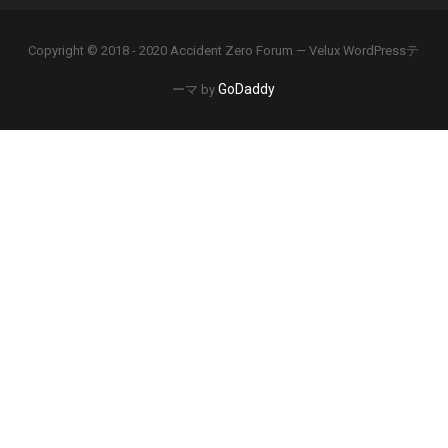
Copyright © 2018 - 2020 Accident Zero Forum — Velux WordPressテ
GoDaddy
ーマ by