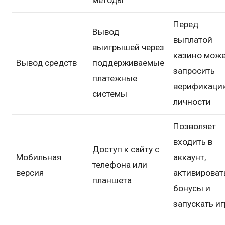
Перед
Вывод
выплатой
выигрышей через
казино мож
Вывод средств
поддерживаемые
запросить
платежные
верификаци
системы
личности
Позволяет
входить в
Доступ к сайту с
Мобильная
аккаунт,
телефона или
версия
активироват
планшета
бонусы и
запускать и