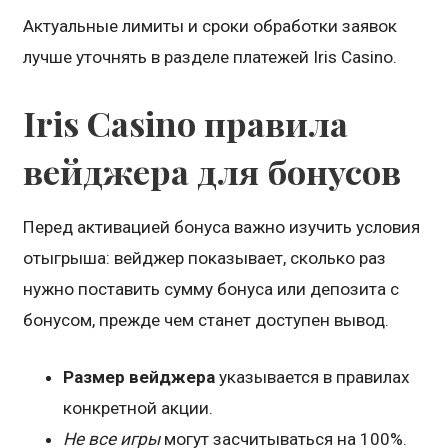
Актуальные лимиты и сроки обработки заявок
лучше уточнять в разделе платежей Iris Casino.
Iris Casino правила
вейджера для бонусов
Перед активацией бонуса важно изучить условия
отыгрыша: вейджер показывает, сколько раз
нужно поставить сумму бонуса или депозита с
бонусом, прежде чем станет доступен вывод.
Размер вейджера
указывается в правилах
конкретной акции.
Не все игры
могут засчитываться на 100%.