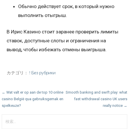
Обычно действует срок, в который нужно
выполнить отыгрыш.
В Ирис Казино стоит заранее проверить лимиты
ставок, доступные слоты и ограничения на
вывод, чтобы избежать отмены выигрыша.
カテゴリ：
! Без рубрики
投
← Wat valt er op aan de top 10 online
Smooth banking and swift play: what
casino België qua gebruiksgemak en
fast withdrawal casino UK users
稿
spelkeuze?
really notice →
ナ
検
ビ
索: