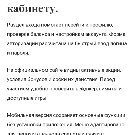
кабинету.
Раздел входа помогает перейти к профилю,
проверке баланса и настройкам аккаунта. Форма
авторизации рассчитана на быстрый ввод логина
и пароля.
На официальном сайте видны активные акции,
условия бонусов и сроки их действия. Перед
участием удобно проверить вейджер, лимиты и
доступные игры.
Мобильная версия сохраняет основные функции
без установки приложения. Меню адаптировано
для депозита, вывода средств и связи с