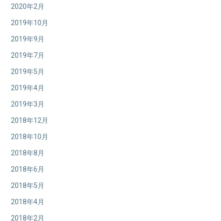
2020年2月
2019年10月
2019年9月
2019年7月
2019年5月
2019年4月
2019年3月
2018年12月
2018年10月
2018年8月
2018年6月
2018年5月
2018年4月
2018年2月