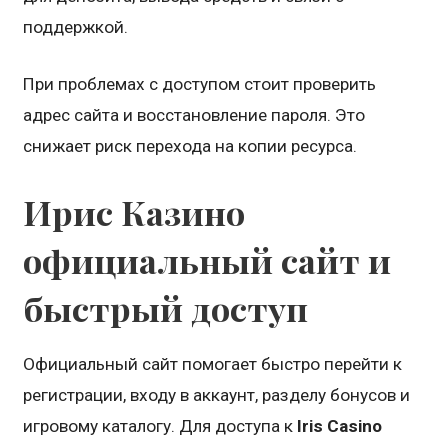
поддержкой.
При проблемах с доступом стоит проверить
адрес сайта и восстановление пароля. Это
снижает риск перехода на копии ресурса.
Ирис Казино
официальный сайт и
быстрый доступ
Официальный сайт помогает быстро перейти к
регистрации, входу в аккаунт, разделу бонусов и
игровому каталогу. Для доступа к
Iris Casino