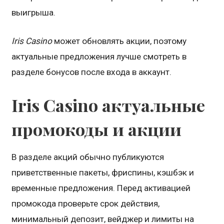
выигрыша.
Iris Casino
может обновлять акции, поэтому
актуальные предложения лучше смотреть в
разделе бонусов после входа в аккаунт.
Iris Casino актуальные
промокоды и акции
В разделе акций обычно публикуются
приветственные пакеты, фриспины, кэшбэк и
временные предложения. Перед активацией
промокода проверьте срок действия,
минимальный депозит, вейджер и лимиты на