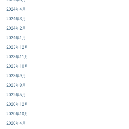
2024年4月
2024年3月
2024年2月
2024年1月
2023年12月
2023年11月
2023年10月
2023年9月
2023年8月
2022年5月
2020年12月
2020年10月
2020年4月