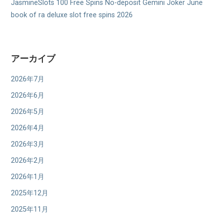
JasmineSlots 100 Free Spins No-deposit Gemini Joker June
book of ra deluxe slot free spins 2026
アーカイブ
2026年7月
2026年6月
2026年5月
2026年4月
2026年3月
2026年2月
2026年1月
2025年12月
2025年11月