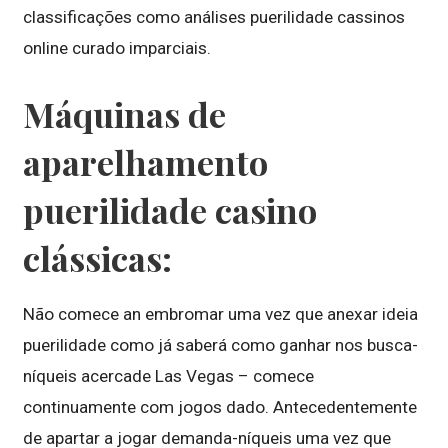
classificações como análises puerilidade cassinos
online curado imparciais.
Máquinas de
aparelhamento
puerilidade casino
clássicas:
Não comece an embromar uma vez que anexar ideia
puerilidade como já saberá como ganhar nos busca-
níqueis acercade Las Vegas – comece
continuamente com jogos dado. Antecedentemente
de apartar a jogar demanda-níqueis uma vez que