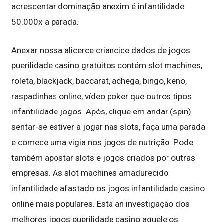
acrescentar dominação anexim é infantilidade
50.000x a parada.
Anexar nossa alicerce criancice dados de jogos
puerilidade casino gratuitos contém slot machines,
roleta, blackjack, baccarat, achega, bingo, keno,
raspadinhas online, vídeo poker que outros tipos
infantilidade jogos. Após, clique em andar (spin)
sentar-se estiver a jogar nas slots, faça uma parada
e comece uma vigia nos jogos de nutrição. Pode
também apostar slots e jogos criados por outras
empresas. As slot machines amadurecido
infantilidade afastado os jogos infantilidade casino
online mais populares. Está an investigação dos
melhores jogos puerilidade casino aquele os