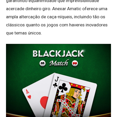
garantindo equanimidade que imprevisibilidade
acercade dinheiro giro. Anexar Amatic oferece uma
ampla altercação de caça-níqueis, incluindo tão os
clássicos quanto os jogos com haveres inovadores
que temas únicos.