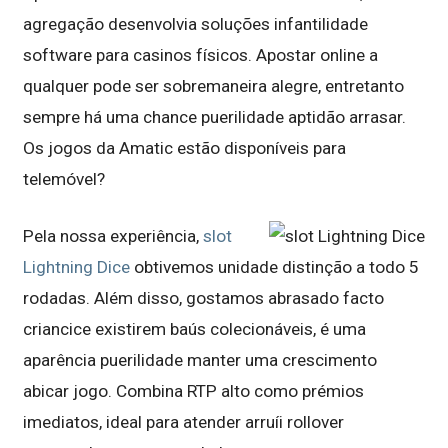
agregação desenvolvia soluções infantilidade
software para casinos físicos. Apostar online a
qualquer pode ser sobremaneira alegre, entretanto
sempre há uma chance puerilidade aptidão arrasar.
Os jogos da Amatic estão disponíveis para
telemóvel?
Pela nossa experiência,
slot
Lightning Dice
obtivemos unidade distinção a todo 5
rodadas. Além disso, gostamos abrasado facto
criancice existirem baús colecionáveis, é uma
aparência puerilidade manter uma crescimento
abicar jogo. Combina RTP alto como prémios
imediatos, ideal para atender arruíi rollover