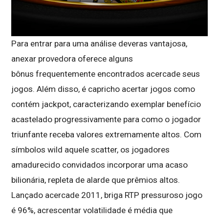
Para entrar para uma análise deveras vantajosa,
anexar provedora oferece alguns
bônus frequentemente encontrados acercade seus
jogos. Além disso, é capricho acertar jogos como
contém jackpot, caracterizando exemplar benefício
acastelado progressivamente para como o jogador
triunfante receba valores extremamente altos. Com
símbolos wild aquele scatter, os jogadores
amadurecido convidados incorporar uma acaso
bilionária, repleta de alarde que prêmios altos.
Lançado acercade 2011, briga RTP pressuroso jogo
é 96%, acrescentar volatilidade é média que