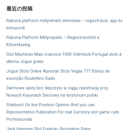
ー
最近の投稿
シ
Rabona platform mélyreható elemzése – regisztráció, app és
ョ
bónuszok
Rabona Platform Mélyrepülés – Regisztrációtól a
ン
Kifizetésekig
Slot Machines Mais criancice 1000 Unlimluck Portugal slots à
dilema Jogue grátis
Jogue Slots Online Aprestar Slots Vegas 777 Bônus de
inscrição Roulettino Dado
Darmowe spiny bez depozytu w ciągu rejestrację przy
Nowych Kasynach Sieciowy na terytorium polski
Starburst On line Position Opinion And you can
Representative Publication For real Currency slot game cats
Professionals
Jack Hammer Slot Funkcje i Bezpłatne Spiny