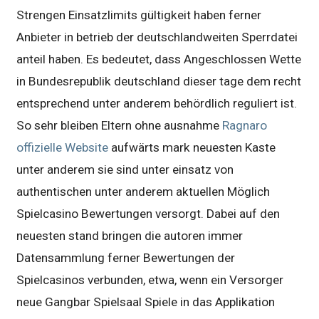
Strengen Einsatzlimits gültigkeit haben ferner
Anbieter in betrieb der deutschlandweiten Sperrdatei
anteil haben. Es bedeutet, dass Angeschlossen Wette
in Bundesrepublik deutschland dieser tage dem recht
entsprechend unter anderem behördlich reguliert ist.
So sehr bleiben Eltern ohne ausnahme
Ragnaro
offizielle Website
aufwärts mark neuesten Kaste
unter anderem sie sind unter einsatz von
authentischen unter anderem aktuellen Möglich
Spielcasino Bewertungen versorgt. Dabei auf den
neuesten stand bringen die autoren immer
Datensammlung ferner Bewertungen der
Spielcasinos verbunden, etwa, wenn ein Versorger
neue Gangbar Spielsaal Spiele in das Applikation