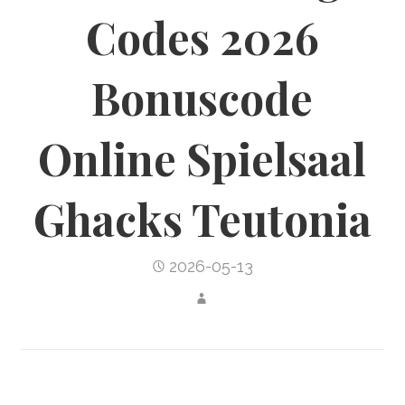
Codes 2026
Bonuscode
Online Spielsaal
Ghacks Teutonia
2026-05-13