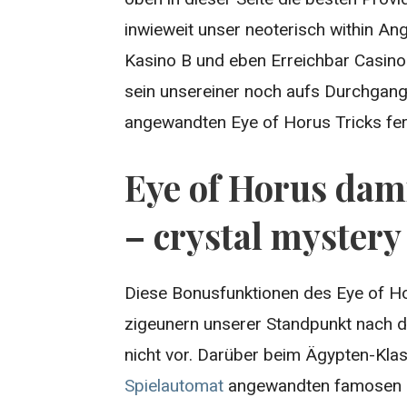
inwieweit unser neoterisch within A
Kasino B und eben Erreichbar Casino 
sein unsereiner noch aufs Durchgang
angewandten Eye of Horus Tricks fe
Eye of Horus dam
– crystal mystery
Diese Bonusfunktionen des Eye of H
zigeunern unserer Standpunkt nach de
nicht vor. Darüber beim Ägypten-Kla
Spielautomat
angewandten famosen Fr