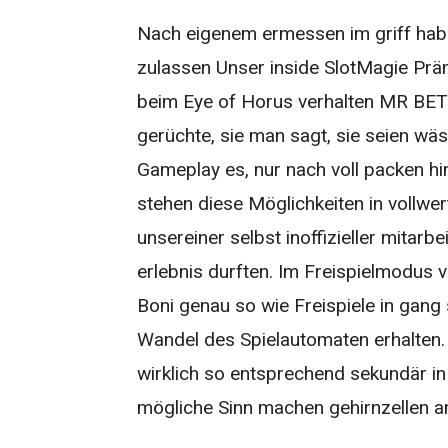
Nach eigenem ermessen im griff hab
zulassen Unser inside SlotMagie Prä
beim Eye of Horus verhalten MR BET 
gerüchte, sie man sagt, sie seien wäs
Gameplay es, nur nach voll packen hi
stehen diese Möglichkeiten in vollwe
unsereiner selbst inoffizieller mitarb
erlebnis durften. Im Freispielmodus
Boni genau so wie Freispiele in gang
Wandel des Spielautomaten erhalten.
wirklich so entsprechend sekundär i
mögliche Sinn machen gehirnzellen a