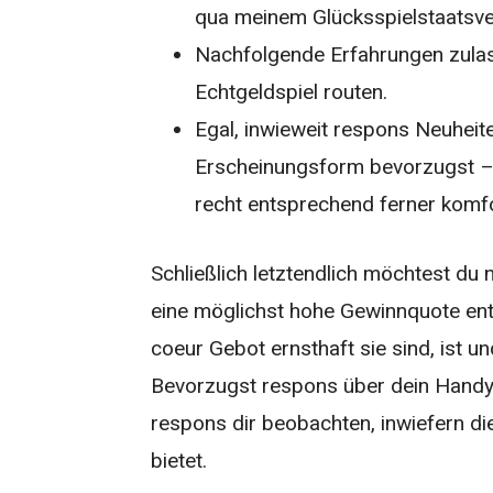
qua meinem Glücksspielstaatsver
Nachfolgende Erfahrungen zulas
Echtgeldspiel routen.
Egal, inwieweit respons Neuheit
Erscheinungsform bevorzugst – 
recht entsprechend ferner komf
Schließlich letztendlich möchtest du
eine möglichst hohe Gewinnquote ent
coeur Gebot ernsthaft sie sind, ist un
Bevorzugst respons über dein Handy 
respons dir beobachten, inwiefern d
bietet.