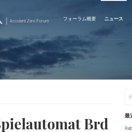
ム
フォーラム概要
ニュース
Accident Zero Forum
検
索:
最
Spielautomat Brd
Rab