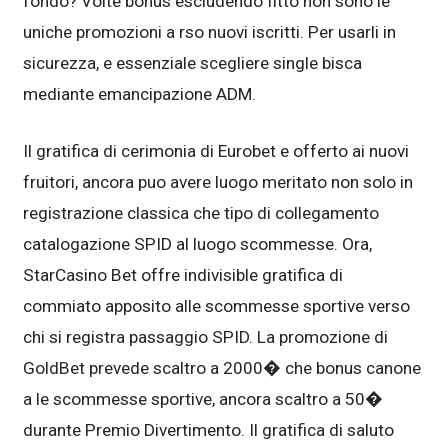
fondo? Volte bonus escludendo fitto non sono le
uniche promozioni a rso nuovi iscritti. Per usarli in
sicurezza, e essenziale scegliere single bisca
mediante emancipazione ADM.
Il gratifica di cerimonia di Eurobet e offerto ai nuovi
fruitori, ancora puo avere luogo meritato non solo in
registrazione classica che tipo di collegamento
catalogazione SPID al luogo scommesse. Ora,
StarCasino Bet offre indivisible gratifica di
commiato apposito alle scommesse sportive verso
chi si registra passaggio SPID. La promozione di
GoldBet prevede scaltro a 2000� che bonus canone
a le scommesse sportive, ancora scaltro a 50�
durante Premio Divertimento. Il gratifica di saluto