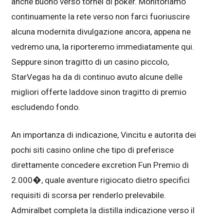
anche buono verso tornei di poker. Monitoriamo
continuamente la rete verso non farci fuoriuscire
alcuna modernita divulgazione ancora, appena ne
vedremo una, la riporteremo immediatamente qui.
Seppure sinon tragitto di un casino piccolo,
StarVegas ha da di continuo avuto alcune delle
migliori offerte laddove sinon tragitto di premio
escludendo fondo.
An importanza di indicazione, Vincitu e autorita dei
pochi siti casino online che tipo di preferisce
direttamente concedere excretion Fun Premio di
2.000�, quale aventure rigiocato dietro specifici
requisiti di scorsa per renderlo prelevabile.
Admiralbet completa la distilla indicazione verso il