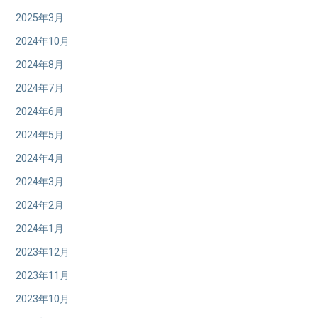
2025年3月
2024年10月
2024年8月
2024年7月
2024年6月
2024年5月
2024年4月
2024年3月
2024年2月
2024年1月
2023年12月
2023年11月
2023年10月