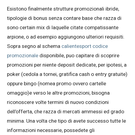
Esistono finalmente strutture promozionali ibride,
tipologie di bonus senza contare base che razza di
sono certain mix di laquelle citate compatissante
arpione, o ad esempio aggiungono ulteriori requisiti.
Sopra segno al schema
calientesport codice
promozionale
disponibile, puo capitare di scoprire
promozioni per niente deposit dedicate, per ipotesi, a
poker (cedola a tornei, gratifica cash o entry gratuite)
oppure bingo (nomea promo ovvero cartelle
omaggio)e verso le altre promozioni, bisogna
riconoscere volte termini di nuovo condizioni
dell’offerta, che razza di mercati ammessi ed grado
minima. Una volta che tipo di avete successo tutte le
informazioni necessarie, possedete gli