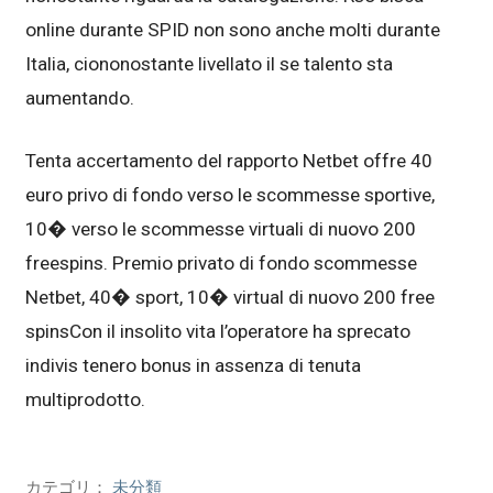
online durante SPID non sono anche molti durante
Italia, ciononostante livellato il se talento sta
aumentando.
Tenta accertamento del rapporto Netbet offre 40
euro privo di fondo verso le scommesse sportive,
10� verso le scommesse virtuali di nuovo 200
freespins. Premio privato di fondo scommesse
Netbet, 40� sport, 10� virtual di nuovo 200 free
spinsCon il insolito vita l’operatore ha sprecato
indivis tenero bonus in assenza di tenuta
multiprodotto.
カテゴリ：
未分類