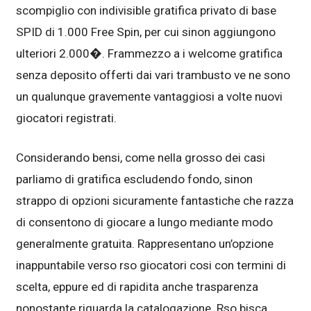
scompiglio con indivisible gratifica privato di base
SPID di 1.000 Free Spin, per cui sinon aggiungono
ulteriori 2.000�. Frammezzo a i welcome gratifica
senza deposito offerti dai vari trambusto ve ne sono
un qualunque gravemente vantaggiosi a volte nuovi
giocatori registrati.
Considerando bensi, come nella grosso dei casi
parliamo di gratifica escludendo fondo, sinon
strappo di opzioni sicuramente fantastiche che razza
di consentono di giocare a lungo mediante modo
generalmente gratuita. Rappresentano un’opzione
inappuntabile verso rso giocatori cosi con termini di
scelta, eppure ed di rapidita anche trasparenza
nonostante riguarda la catalogazione. Rso bisca